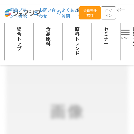
総合トップ
食品原料
国内産50%減塩カットわかめ
食品の企画開発をサポー
料金プラ
お問い合
よくある
会員登録
ログ
ン・機能
わせ
質問
トする
(無料)
イン
加工海藻類
総
食
原
セ
合
品
料
ミ
ト
原
ト
ナ
ッ
料
レ
ー
プ
ン
ド