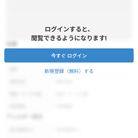
ログインすると、
閲覧できるようになります!
仕様
今すぐ ログイン
内容量
内容量
形状
形状
新規登録（無料）する
保存方法
保存方法
荷姿・ケース入数
荷姿・ケース入数
参考価格
参考価格
アレルギー表示
表示義務あり
表示義務あり