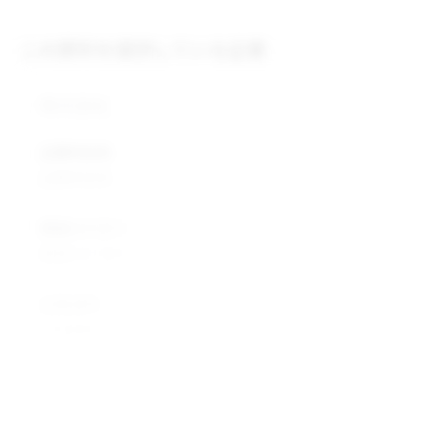
この原料を提供している企業
株式会社
企業所在地
企業所在地
業種カテゴリ
業種カテゴリ
企業説明
企業説明