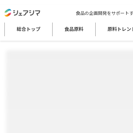
総合トップ
食品原料
つのまた カナダ産 (乾燥)
食品の企画開発をサポート
加工海藻類
総合トップ
食品原料
原料トレン