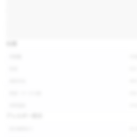
仕様
内容量
内
形状
形
保存方法
保
荷姿・ケース入数
荷
参考価格
参
アレルギー表示
表示義務あり
表