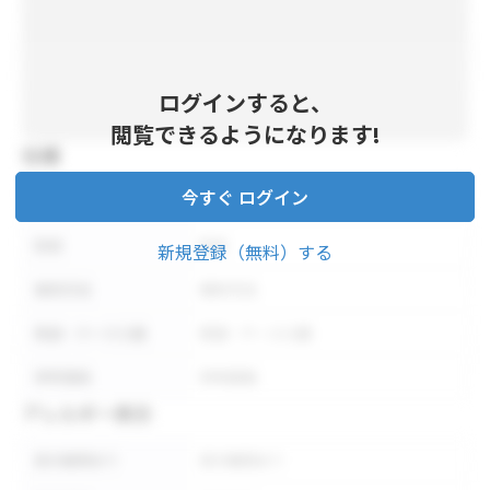
ログインすると、
閲覧できるようになります!
仕様
今すぐ ログイン
内容量
内容量
形状
形状
新規登録（無料）する
保存方法
保存方法
荷姿・ケース入数
荷姿・ケース入数
参考価格
参考価格
アレルギー表示
表示義務あり
表示義務あり