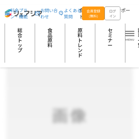
総合トップ
食品原料
野沢菜5mm飽和塩水 10kg
食品の企画開発をサポー
料金プラ
お問い合
よくある
会員登録
ログ
ン・機能
わせ
質問
トする
(無料)
イン
その他の農産加工品
総
食
原
セ
合
品
料
ミ
ト
原
ト
ナ
ッ
料
レ
ー
プ
ン
ド