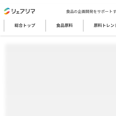
総合トップ
食品原料
国産 ドライフルーツ 13種以上 一括調達対応（
食品の企画開発をサポート
果実加工品
総合トップ
食品原料
原料トレン