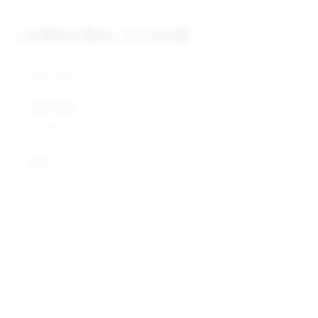
この原料を提供している企業
株式会社
企業所在地
企業所在地
業種カテゴリ
業種カテゴリ
企業説明
企業説明