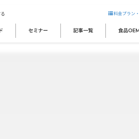
業務用・OEM）
する
料金プラン
ド
セミナー
記事一覧
食品OE