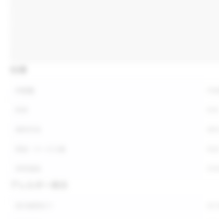
仕様
内容量
内
形状
形
保存方法
保
荷姿・ケース入数
荷
参考価格
参
アレルギー表示
表示義務あり
表