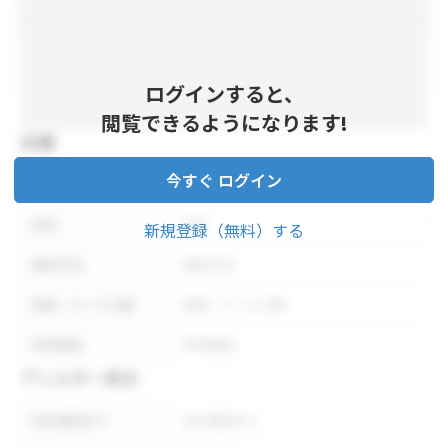
ログインすると、
閲覧できるようになります!
仕様
今すぐ ログイン
内容量
内容量
形状
形状
新規登録（無料）する
保存方法
保存方法
荷姿・ケース入数
荷姿・ケース入数
参考価格
参考価格
アレルギー表示
表示義務あり
表示義務あり