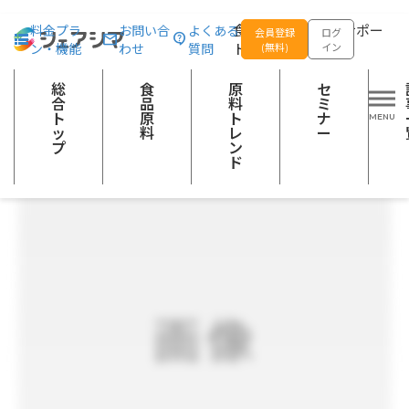
総合トップ
食品原料
国産 乾燥よもぎ（業務用・OEM対応）
食品の企画開発をサポー
料金プラ
お問い合
よくある
会員登録
ログ
ン・機能
わせ
質問
トする
(無料)
イン
野菜加工品
総
食
原
セ
合
品
料
ミ
ト
原
ト
ナ
ッ
料
レ
ー
プ
ン
ド