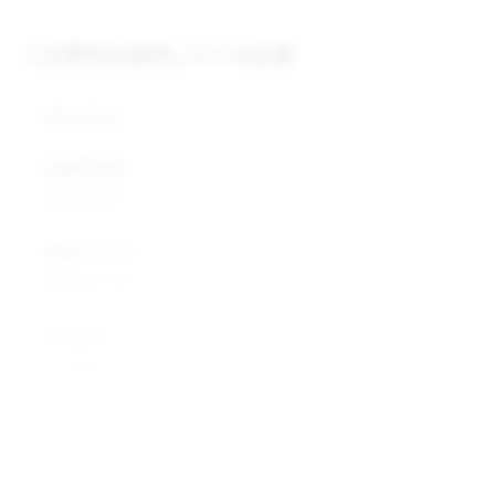
この原料を提供している企業
株式会社
企業所在地
企業所在地
業種カテゴリ
業種カテゴリ
企業説明
企業説明