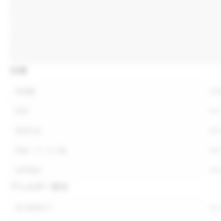
仕様
内容量
内
形状
形
保存方法
保
荷姿・ケース入数
荷
参考価格
参
アレルギー表示
表示義務あり
表