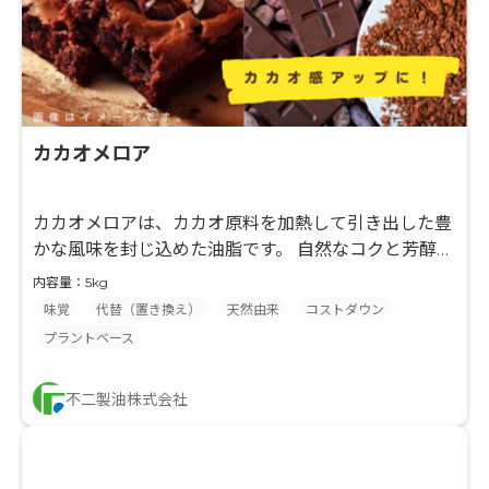
カカオメロア
カカオメロアは、カカオ原料を加熱して引き出した豊
かな風味を封じ込めた油脂です。 自然なコクと芳醇な
蜜のような香りが特徴です。チョコレートやココアパ
内容量：5kg
ウダーを使用する菓子に配合することで、特に食べ進
味覚
代替（置き換え）
天然由来
コストダウン
める中盤以降の風味を強化できます。 さらに、香料に
プラントベース
比べて風味の持続性にも優れています。惣菜類のコク
味付けにもおすすめです。 ＜使用方法＞ 使用前に加
不二製油株式会社
温して融解してご使用ください。 ＜配合量の目安＞
食品中 0.5～3%