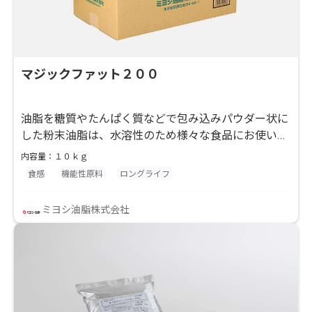
マジックファット２００
油脂を糖質やたんぱく質などで包み込みパウダー状に
した粉末油脂は、水溶性のため様々な食品にお使いい
ただけます。マジックファット２００はパーム油を原
内容量：１０ｋｇ
料とした、汎用タイプの粉末油脂です。
食感
機能性原料
ロングライフ
ミヨシ油脂株式会社