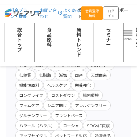
総合トップ
食品原料
商品特性カテゴリー：食用油脂
食品の企画開発をサポー
料金プラ
お問い合
よくある
会員登録
ログ
ン・機能
わせ
質問
トする
(無料)
イン
原料・キーワード
原料・絞り込み検
総
食
原
セ
会社名から検索
検索
索
合
品
料
ミ
ト
原
ト
ナ
ッ
料
レ
ー
プ
ン
開発テーマ
ド
味覚
食感
代替（置き換え）
低カロリー
低糖質
低脂肪
減塩
国産
天然由来
機能性原料
ヘルスケア
栄養強化
ロングライフ
コストダウン
腸内環境
フェムケア
シニア向け
アレルゲンフリー
グルテンフリー
プラントベース
ハラール（ハラル）
コーシャ
SDGsに貢献
アップサイクル
ペットフード対応
冷凍食品