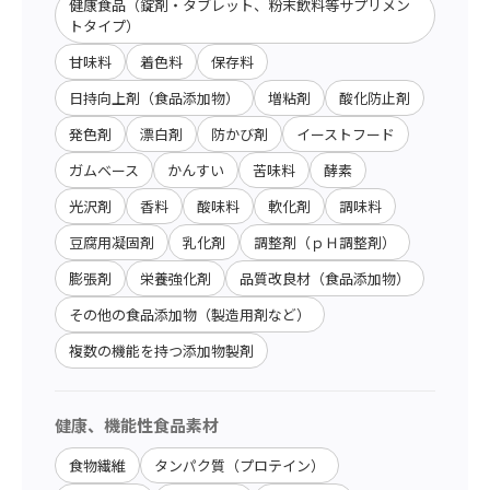
健康食品（錠剤・タブレット、粉末飲料等サプリメン
トタイプ）
甘味料
着色料
保存料
日持向上剤（食品添加物）
増粘剤
酸化防止剤
発色剤
漂白剤
防かび剤
イーストフード
ガムベース
かんすい
苦味料
酵素
光沢剤
香料
酸味料
軟化剤
調味料
豆腐用凝固剤
乳化剤
調整剤（ｐＨ調整剤）
膨張剤
栄養強化剤
品質改良材（食品添加物）
その他の食品添加物（製造用剤など）
複数の機能を持つ添加物製剤
健康、機能性食品素材
食物繊維
タンパク質（プロテイン）