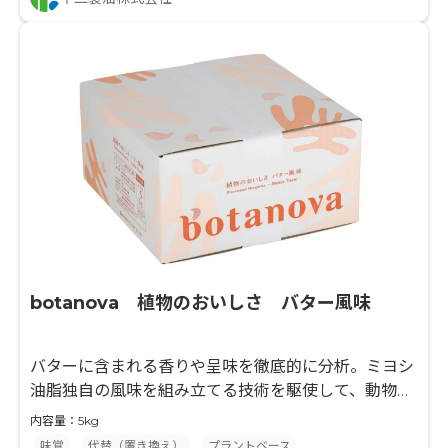
botanova 植物のおいしさ バター風味
バターに含まれる香りや呈味を徹底的に分析。ミヨシ
油脂独自の風味を組み立てる技術を駆使して、動物性
原料を使わずに、バターの良さを取り入れた新しいお
内容量：5kg
いしさを創りだしました。
味覚
代替（置き換え）
プラントベース