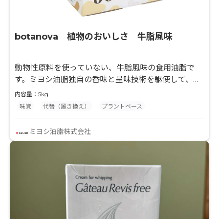
botanova 植物のおいしさ 牛脂風味
動物性原料を使っていない、牛脂風味の食用油脂で
す。ミヨシ油脂独自の香味と呈味技術を駆使して、植
物性原料のみで動物性油脂に近いコクやうまみを創り
内容量：5kg
あげました。
味覚
代替（置き換え）
プラントベース
ミヨシ油脂株式会社