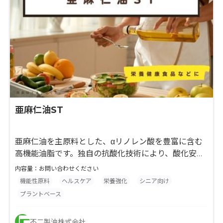
亜麻仁油ST
亜麻仁油を主原料とした、αリノレン酸を豊富に含む
高機能油脂です。独自の抗酸化技術により、酸化安定
性を大幅に向上させています。健康志向の食品開発に
内容量：お問い合わせください
最適で、オメガ3系脂肪酸の栄養強化かつ良好な風味
機能性原料
ヘルスケア
栄養強化
シニア向け
を維持できます。必須脂肪酸を幅広い食品で摂取可能
プラントベース
にできるソリューションです。
不二製油株式会社