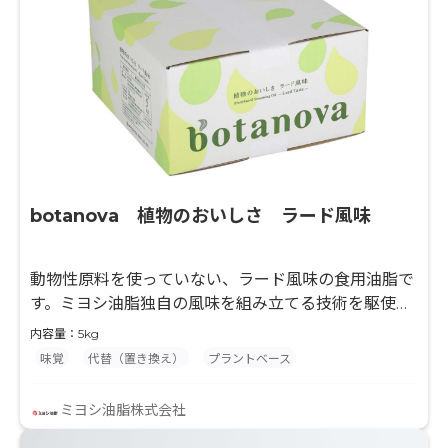
botanova 植物のおいしさ ラード風味
動物性原料を使っていない、ラード風味の食用油脂で
す。ミヨシ油脂独自の風味を組み立てる技術を駆使し
て、植物性原料のみで動物性油脂に近いコクやうまみ
内容量：5kg
を創りあげました。
味覚
代替（置き換え）
プラントベース
ミヨシ油脂株式会社