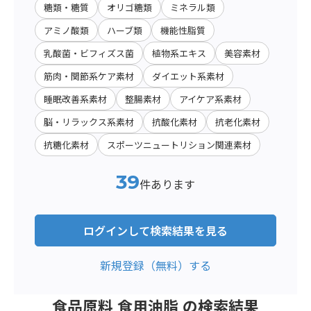
糖類・糖質
オリゴ糖類
ミネラル類
アミノ酸類
ハーブ類
機能性脂質
乳酸菌・ビフィズス菌
植物系エキス
美容素材
筋肉・関節系ケア素材
ダイエット系素材
睡眠改善系素材
整腸素材
アイケア系素材
脳・リラックス系素材
抗酸化素材
抗老化素材
抗糖化素材
スポーツニュートリション関連素材
39
件あります
ログインして検索結果を見る
新規登録（無料）する
食品原料 食用油脂 の検索結果