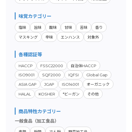
味覚カテゴリー
塩味
旨味
酸味
甘味
苦味
香り
マスキング
辛味
エンハンス
対象外
各種認証等
HACCP
FSSC22000
自治体HACCP
ISO9001
SQF2000
IQFSI
Global Gap
ASIA GAP
JGAP
ISO14001
オーガニック
HALAL
KOSHER
*ビーガン
その他
商品特性カテゴリー
一般食品（加工食品）
麦類
粉類
でん粉
野菜加工品