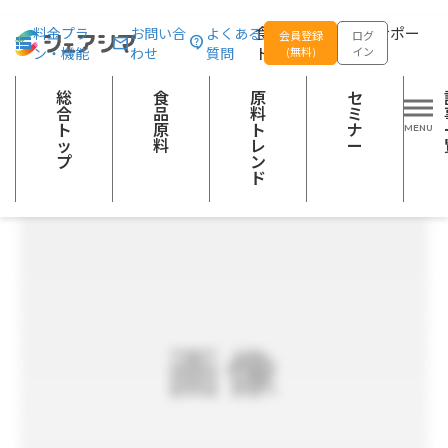
総合トップ
食品原料
かぼす果汁2kg
食品の企画開発をサポー
料金プラ
お問い合
よくある
会員登録
ログ
ン・機能
わせ
質問
トする
(無料)
イン
果実加工品
総
食
原
セ
合
品
料
ミ
ト
原
ト
ナ
ッ
料
レ
ー
プ
ン
ド