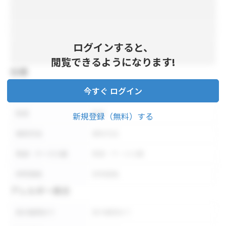
ログインすると、
閲覧できるようになります!
仕様
今すぐ ログイン
内容量
内容量
形状
形状
新規登録（無料）する
保存方法
保存方法
荷姿・ケース入数
荷姿・ケース入数
参考価格
参考価格
アレルギー表示
表示義務あり
表示義務あり