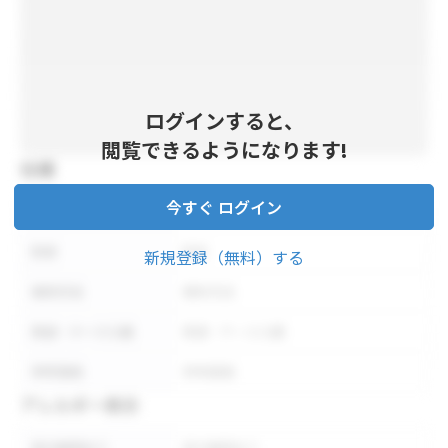
ログインすると、
閲覧できるようになります!
仕様
今すぐ ログイン
内容量
内容量
形状
形状
新規登録（無料）する
保存方法
保存方法
荷姿・ケース入数
荷姿・ケース入数
参考価格
参考価格
アレルギー表示