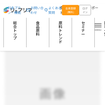
総合トップ
食品原料
タラfishコラーゲン｜コラーゲンペプチド粉末（鱈皮由来）｜
食品の企画開発をサポー
料金プラ
お問い合
よくある
会員登録
ログ
ン・機能
わせ
質問
トする
(無料)
イン
健康食品（飲料・食品）
タンパク質（プロテイン）
美容素材
筋肉・関節系ケア素材
総
食
原
セ
合
品
料
ミ
ト
原
ト
ナ
ッ
料
レ
ー
プ
ン
ド