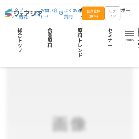
総合トップ
食品原料
無調整豆乳原液 白目大豆
食品の企画開発をサポー
料金プラ
お問い合
よくある
会員登録
ログ
ン・機能
わせ
質問
トする
(無料)
イン
豆類の調整品あん、煮豆、豆腐・油揚げ類、ゆば、納豆、きなこ等
飲料等
健康食品（飲料・食品）
総
食
原
セ
合
品
料
ミ
ト
原
ト
ナ
ッ
料
レ
ー
プ
ン
ド