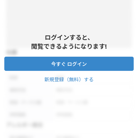
ログインすると、
閲覧できるようになります!
仕様
今すぐ ログイン
内容量
内容量
形状
形状
新規登録（無料）する
保存方法
保存方法
荷姿・ケース入数
荷姿・ケース入数
参考価格
参考価格
アレルギー表示