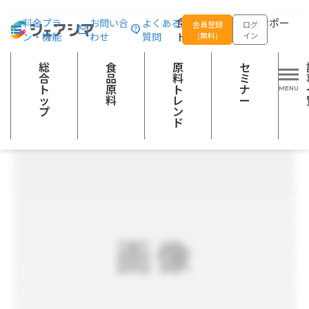
総合トップ
食品原料
【アンセリン】SA-10(IK)LF
食品の企画開発をサポー
料金プラ
お問い合
よくある
会員登録
ログ
ン・機能
わせ
質問
トする
(無料)
イン
抗酸化素材
総
食
原
セ
合
品
料
ミ
ト
原
ト
ナ
ッ
料
レ
ー
プ
ン
ド