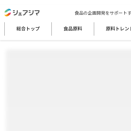
総合トップ
食品原料
フレッシュ桜の花ピューレ（国産）
食品の企画開発をサポート
菓子類
砂糖類
総合トップ
食品原料
原料トレン