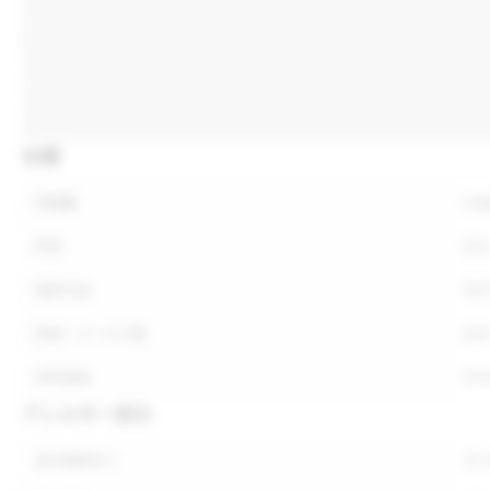
仕様
内容量
内
形状
形
保存方法
保
荷姿・ケース入数
荷
参考価格
参
アレルギー表示
表示義務あり
表