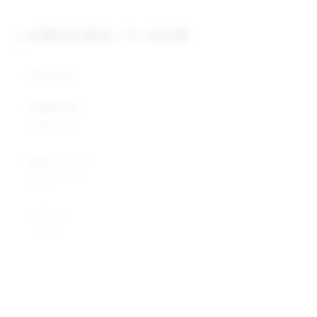
この原料を提供している企業
株式会社
企業所在地
企業所在地
業種カテゴリ
業種カテゴリ
企業説明
企業説明