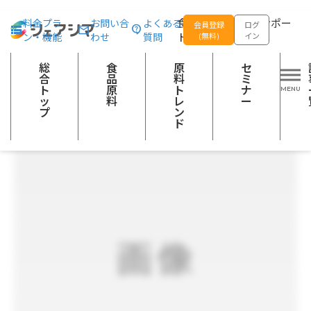
総合トップ
食品原料
【栽培時農薬不使用】鮮度長持ち!フリルレタス
食品の企画開発をサポー
料金プラ
お問い合
よくある
会員登録
ログ
ン・機能
わせ
質問
トする
(無料)
イン
野菜加工品
総
食
原
セ
合
品
料
ミ
ト
原
ト
ナ
ッ
料
レ
ー
プ
ン
ド