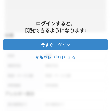
ログインすると、
閲覧できるようになります!
仕様
今すぐ ログイン
内容量
内容量
形状
形状
新規登録（無料）する
保存方法
保存方法
荷姿・ケース入数
荷姿・ケース入数
参考価格
参考価格
アレルギー表示
表示義務あり
表示義務あり