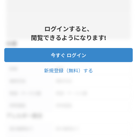
ログインすると、
閲覧できるようになります!
仕様
今すぐ ログイン
内容量
内容量
形状
形状
新規登録（無料）する
保存方法
保存方法
荷姿・ケース入数
荷姿・ケース入数
参考価格
参考価格
アレルギー表示
表示義務あり
表示義務あり