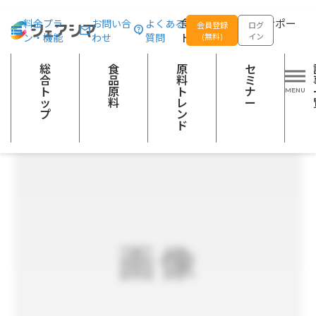
総合トップ
食品原料
【長野県産100%】信濃のめぐみ(小麦粉)
食品の企画開発をサポー
料金プラ
お問い合
よくある
会員登録
ログ
ン・機能
わせ
質問
トする
(無料)
イン
粉類
総
食
原
セ
合
品
料
ミ
ト
原
ト
ナ
ッ
料
レ
ー
プ
ン
ド