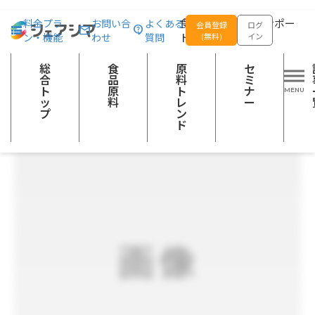
総合トップ
食品原料
オールドファッションドーナツミックスS-43
食品の企画開発をサポー
料金プラ
お問い合
よくある
会員登録
ログ
ン・機能
わせ
質問
トする
(無料)
イン
粉類
総
食
原
セ
合
品
料
ミ
ト
原
ト
ナ
ッ
料
レ
ー
プ
ン
ド