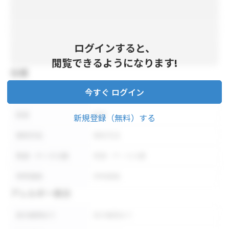
ログインすると、
閲覧できるようになります!
仕様
今すぐ ログイン
内容量
内容量
形状
形状
新規登録（無料）する
保存方法
保存方法
荷姿・ケース入数
荷姿・ケース入数
参考価格
参考価格
アレルギー表示
表示義務あり
表示義務あり