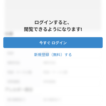
ログインすると、
閲覧できるようになります!
仕様
今すぐ ログイン
内容量
内容量
形状
形状
新規登録（無料）する
保存方法
保存方法
荷姿・ケース入数
荷姿・ケース入数
参考価格
参考価格
アレルギー表示
表示義務あり
表示義務あり