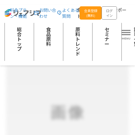
総合トップ
食品原料
皮むきアーモンドプードル（アーモンドパウダー
食品の企画開発をサポー
料金プラ
お問い合
よくある
会員登録
ログ
ン・機能
わせ
質問
トする
(無料)
イン
穀類加工品
総
食
原
セ
合
品
料
ミ
ト
原
ト
ナ
ッ
料
レ
ー
プ
ン
ド