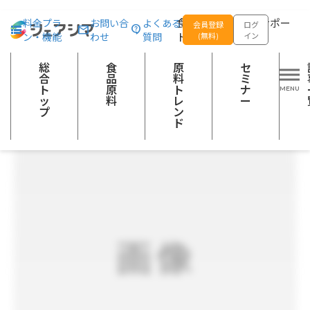
総合トップ
食品原料
フレバランサー™VS
食品の企画開発をサポー
料金プラ
お問い合
よくある
会員登録
ログ
ン・機能
わせ
質問
トする
(無料)
イン
酸味料
総
食
原
セ
合
品
料
ミ
ト
原
ト
ナ
ッ
料
レ
ー
プ
ン
ド