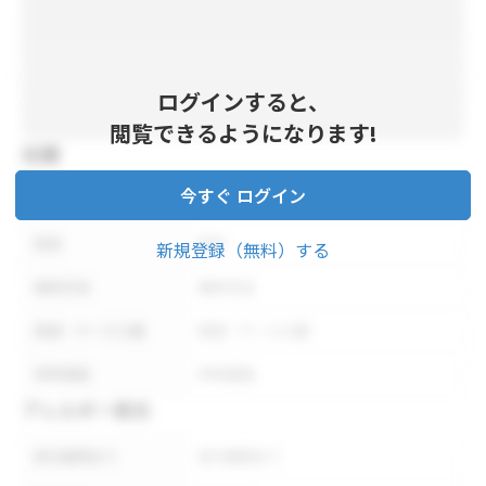
ログインすると、
閲覧できるようになります!
仕様
今すぐ ログイン
内容量
内容量
形状
形状
新規登録（無料）する
保存方法
保存方法
荷姿・ケース入数
荷姿・ケース入数
参考価格
参考価格
アレルギー表示
表示義務あり
表示義務あり