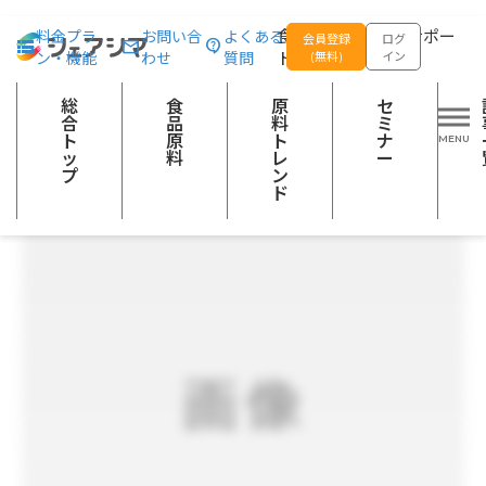
総合トップ
食品原料
【フルーツピューレ】ブルーベリーピューレ
食品の企画開発をサポー
料金プラ
お問い合
よくある
会員登録
ログ
ン・機能
わせ
質問
トする
(無料)
イン
果実加工品
総
食
原
セ
合
品
料
ミ
ト
原
ト
ナ
ッ
料
レ
ー
プ
ン
ド