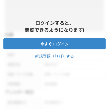
ログインすると、
閲覧できるようになります!
仕様
今すぐ ログイン
内容量
内容量
形状
形状
新規登録（無料）する
保存方法
保存方法
荷姿・ケース入数
荷姿・ケース入数
参考価格
参考価格
アレルギー表示
表示義務あり
表示義務あり