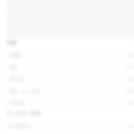
仕様
内容量
内
形状
形
保存方法
保
荷姿・ケース入数
荷
参考価格
参
アレルギー表示
表示義務あり
表