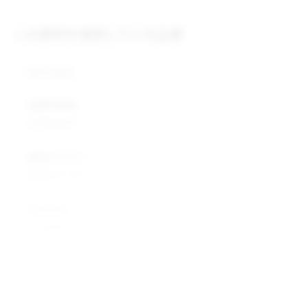
この原料を提供している企業
株式会社
企業所在地
企業所在地
業種カテゴリ
業種カテゴリ
企業説明
企業説明