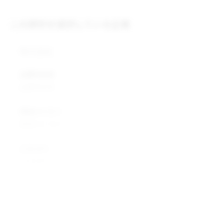
この原料を提供している企業
株式会社
企業所在地
企業所在地
業種カテゴリ
業種カテゴリ
企業説明
企業説明