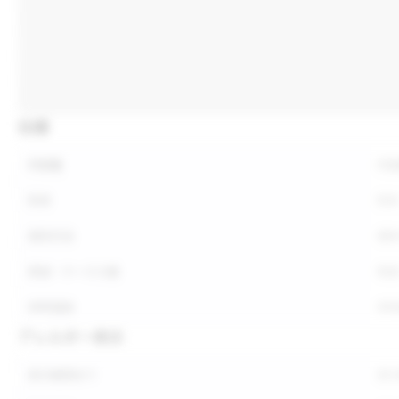
仕様
内容量
内
形状
形
保存方法
保
荷姿・ケース入数
荷
参考価格
参
アレルギー表示
表示義務あり
表