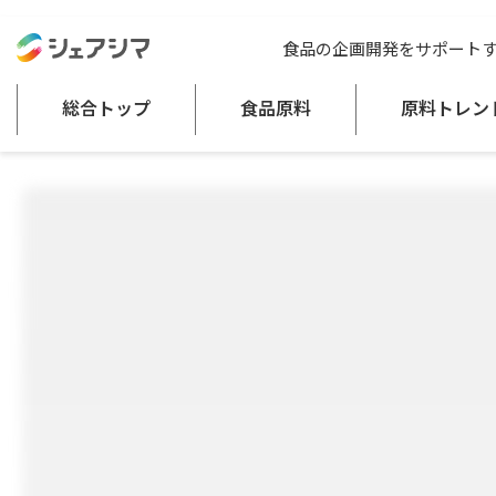
総合トップ
食品原料
スマイティ
食品の企画開発をサポート
日持向上剤（食品添加物）
総合トップ
食品原料
原料トレン