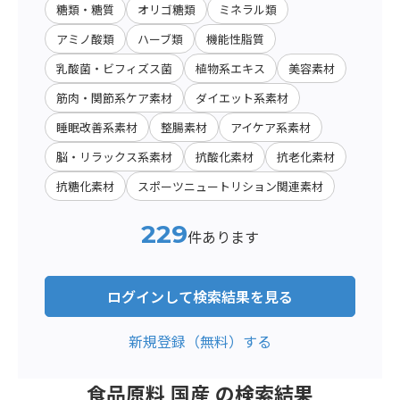
糖類・糖質
オリゴ糖類
ミネラル類
アミノ酸類
ハーブ類
機能性脂質
乳酸菌・ビフィズス菌
植物系エキス
美容素材
筋肉・関節系ケア素材
ダイエット系素材
睡眠改善系素材
整腸素材
アイケア系素材
脳・リラックス系素材
抗酸化素材
抗老化素材
抗糖化素材
スポーツニュートリション関連素材
229
件あります
ログインして検索結果を見る
新規登録（無料）する
食品原料 国産 の検索結果