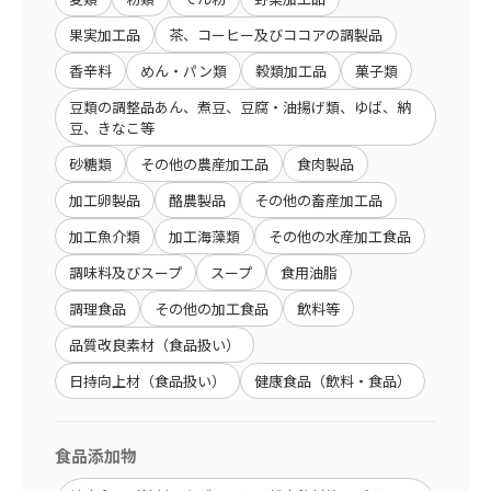
果実加工品
茶、コーヒー及びココアの調製品
香辛料
めん・パン類
穀類加工品
菓子類
豆類の調整品あん、煮豆、豆腐・油揚げ類、ゆば、納
豆、きなこ等
砂糖類
その他の農産加工品
食肉製品
加工卵製品
酪農製品
その他の畜産加工品
加工魚介類
加工海藻類
その他の水産加工食品
調味料及びスープ
スープ
食用油脂
調理食品
その他の加工食品
飲料等
品質改良素材（食品扱い）
日持向上材（食品扱い）
健康食品（飲料・食品）
食品添加物