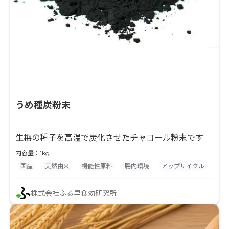
うめ種炭粉末
生梅の種子を高温で炭化させたチャコール粉末です
内容量：1kg
国産
天然由来
機能性原料
腸内環境
アップサイクル
株式会社ふる里食効研究所