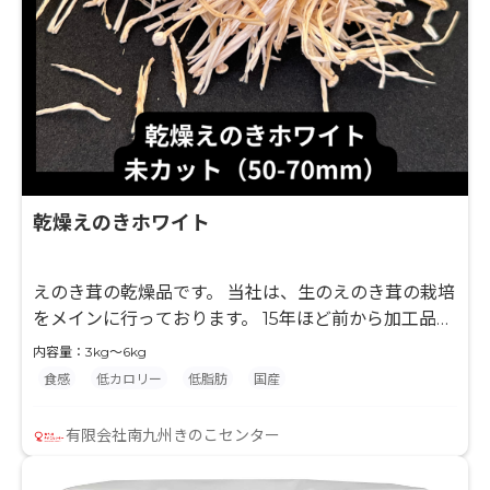
乾燥えのきホワイト
えのき茸の乾燥品です。 当社は、生のえのき茸の栽培
をメインに行っております。 15年ほど前から加工品に
着手し、えのき茸の乾燥品の安定供給を実現していま
内容量：3kg～6kg
す。 長期保存が可能で、えのき茸本来の白さを保った
食感
低カロリー
低脂肪
国産
乾燥技術に定評があります。 使用用途に合わせて、3
種類のサイズをご用意しています。
有限会社南九州きのこセンター