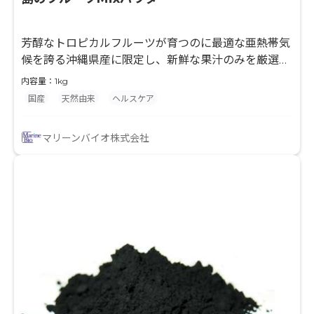
芳醇なトロピカルフルーツが育つのに最適な亜熱帯気
候を誇る沖縄県産に限定し、新鮮な果汁のみを厳選ブ
レンド・スプレードライ加工で仕上げた果汁粉末で
内容量：1kg
す。 ☆南国リゾート沖縄を代表する5種のトロピカル
国産
天然由来
ヘルスケア
フルーツを厳選 ☆果汁の酸味と甘味のバランスが絶
妙な爽やかなフルーツ粉末 ☆沖縄県産限定により、
マリーンバイオ株式会社
ユーザーへの安心感、特別感のイメージ付与に貢献
☆スプレードライ加工により、スムーズな溶解性 ☆
ミックス化による、製造時の仕入れ在庫のリスクも軽
減 ☆1kgからの小口対応 サプリメントから青汁、プ
ロテインなどの粉末飲料や一般食品まで、様々な製品
へ