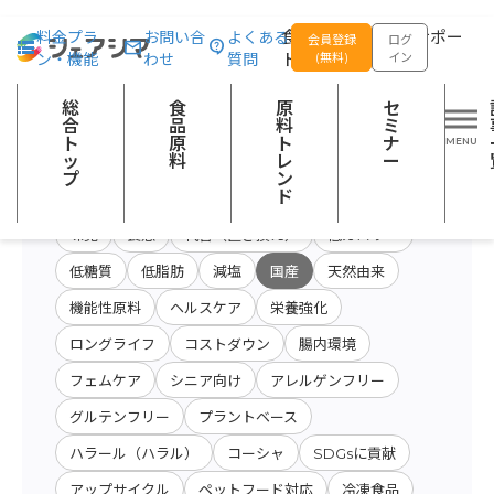
総合トップ
食品原料
開発テーマ：国産
食品の企画開発をサポー
料金プラ
お問い合
よくある
会員登録
ログ
ン・機能
わせ
質問
トする
(無料)
イン
原料・キーワード
原料・絞り込み検
総
食
原
セ
会社名から検索
検索
索
合
品
料
ミ
ト
原
ト
ナ
ッ
料
レ
ー
プ
ン
開発テーマ
ド
味覚
食感
代替（置き換え）
低カロリー
低糖質
低脂肪
減塩
国産
天然由来
機能性原料
ヘルスケア
栄養強化
ロングライフ
コストダウン
腸内環境
フェムケア
シニア向け
アレルゲンフリー
グルテンフリー
プラントベース
ハラール（ハラル）
コーシャ
SDGsに貢献
アップサイクル
ペットフード対応
冷凍食品