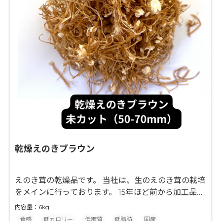
乾燥えのきブラウン
えのき茸の乾燥品です。 当社は、生のえのき茸の栽培
をメインに行っております。 15年ほど前から加工品に
着手し、この度「大腸菌群陰性」を確立することに成
内容量：6kg
功しました。 菌で出来ているきのこは乾燥しただけで
食感
低カロリー
低糖質
低脂肪
国産