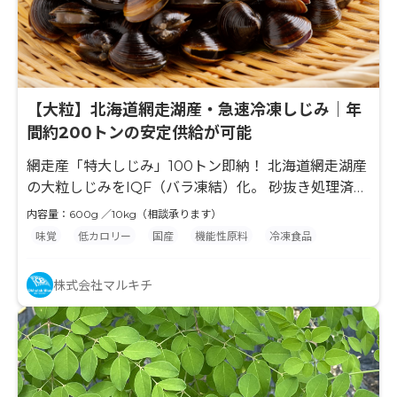
【大粒】北海道網走湖産・急速冷凍しじみ｜年
間約200トンの安定供給が可能
網走産「特大しじみ」100トン即納！ 北海道網走湖産
の大粒しじみをIQF（バラ凍結）化。 砂抜き処理済み
で調理工程を大幅短縮可能です。※天然物のため稀に
内容量：600g ／10kg（相談承ります）
砂が残る場合がございます。 【圧倒的な具材感】 一
味覚
低カロリー
国産
機能性原料
冷凍食品
般サイズを凌駕する大粒で加熱後も身が縮みにくく、
主役級のインパクトを誇ります。 クセのない上品な味
株式会社マルキチ
わいはパスタやパエリア、酒蒸し等、和洋中のメイン
具材に最適。 【供給体制】 現在、自社倉庫に約100ト
ンの即納在庫を保有。年間約200トンの供給体制で大
口案件にも柔軟に対応いたします。 ※漁獲状況により
変動あり。