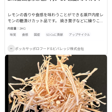
レモンの香りや食感を味わうことができる瀬戸内産レ
モンの糖漬けカット品です。 焼き菓子などに練りこん
でご使用いただくと、爽やかなレモンの風香味と食感
内容量：2KG
をお楽しみいただけます。
味覚
食感
国産
SDGsに貢献
アップサイクル
ポッカサッポロフード&ビバレッジ株式会社