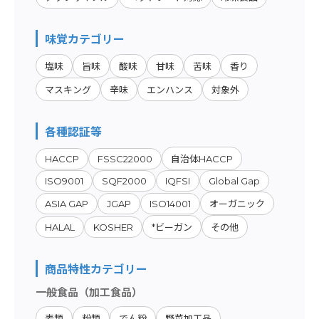
味覚カテゴリー
塩味
旨味
酸味
甘味
苦味
香り
マスキング
辛味
エンハンス
対象外
各種認証等
HACCP
FSSC22000
自治体HACCP
ISO9001
SQF2000
IQFSI
Global Gap
ASIA GAP
JGAP
ISO14001
オーガニック
HALAL
KOSHER
*ビーガン
その他
商品特性カテゴリー
一般食品（加工食品）
麦類
粉類
でん粉
野菜加工品