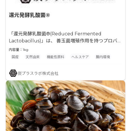
還元発酵乳酸菌®
「還元発酵乳酸菌®(Reduced Fermented
Lactobacillus)」は、 善玉菌増殖作用を持つプロバイ
オティクス(乳酸菌 1000億個/g以上)であると共に、
内容量：1kg
乳酸菌の代謝物である発酵エキスを含む「 抗糖化 と
国産
天然由来
機能性原料
ヘルスケア
腸内環境
悪玉菌クレンズ(口腔ケア)」を同時に行なう事ができ
るインナービューティ(内面美容)素材です。
炭プラスラボ株式会社