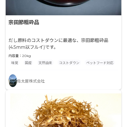
宗田節粗砕品
だし原料のコストダウンに最適な、宗田節粗砕品
(4.5mm以フルイ)です。
内容量：20kg
味覚
国産
天然由来
コストダウン
ペットフード対応
佐太屋株式会社