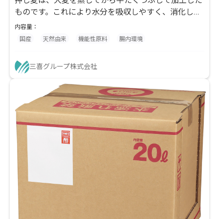
押し麦は、大麦を蒸してから平たくつぶして加工した
ものです。これにより水分を吸収しやすく、消化しや
すくなるため、手軽に食卓に取り入れられます。 当社
内容量：
は学校給食にも供給しております。 その最大の魅力は
国産
天然由来
機能性原料
腸内環境
豊富な食物繊維で、白米の約17倍も含まれています。
水溶性・不溶性の食物繊維がバランス良く含まれてお
三喜グループ株式会社
り、腸内環境を整え、便秘改善に効果的です。また、
血糖値の急激な上昇を抑え、コレステロール低下も期
待できるため、生活習慣病予防やダイエットを意識す
る健康志向の方に最適な食材です。プチプチとした食
感も楽しめます。