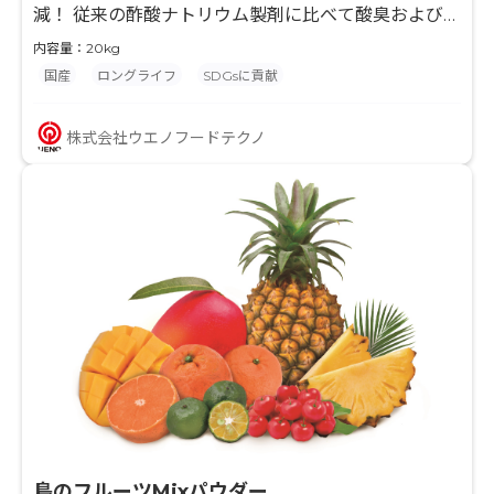
減！ 従来の酢酸ナトリウム製剤に比べて酸臭および酸
味を低減しており、食品の風味に影響を与えることな
内容量：20kg
くpHを調整できま
国産
ロングライフ
SDGsに貢献
★食品の日持ち向上にお悩みがありましたら、お気軽
株式会社ウエノフードテクノ
にお問い合わせください★
島のフルーツMixパウダー