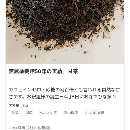
無農薬栽培50年の実績。甘茶
カフェインゼロ・砂糖の何百倍とも言われる自然な甘
さです。お釈迦様の誕生日4月8日にお寺でひな祭りの
行事が行われ甘茶をかけます。
内容量：1kg
味覚
国産
ヘルスケア
腸内環境
SDGsに貢献
有限会社山智農園