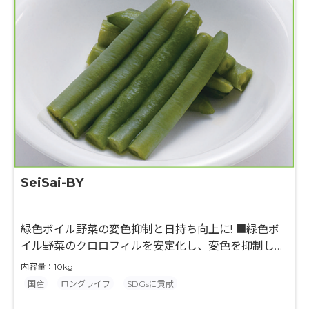
SeiSai-BY
緑色ボイル野菜の変色抑制と日持ち向上に! ■緑色ボ
イル野菜のクロロフィルを安定化し、変色を抑制しま
す
内容量：10kg
■適正なpH調整により、変色抑制と微生物制御を両
国産
ロングライフ
SDGsに貢献
立