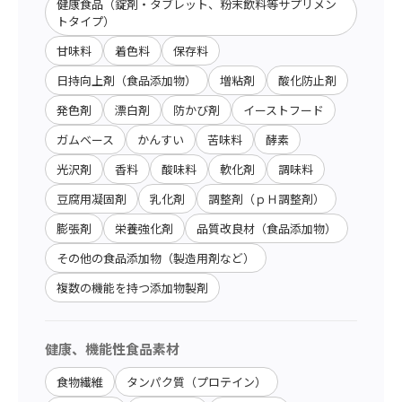
健康食品（錠剤・タブレット、粉末飲料等サプリメン
トタイプ）
甘味料
着色料
保存料
日持向上剤（食品添加物）
増粘剤
酸化防止剤
発色剤
漂白剤
防かび剤
イーストフード
ガムベース
かんすい
苦味料
酵素
光沢剤
香料
酸味料
軟化剤
調味料
豆腐用凝固剤
乳化剤
調整剤（ｐＨ調整剤）
膨張剤
栄養強化剤
品質改良材（食品添加物）
その他の食品添加物（製造用剤など）
複数の機能を持つ添加物製剤
健康、機能性食品素材
食物繊維
タンパク質（プロテイン）