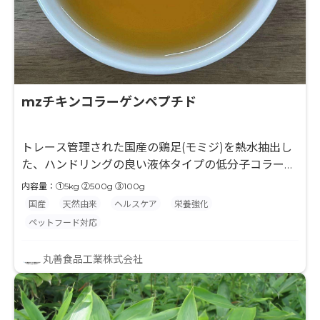
mzチキンコラーゲンペプチド
トレース管理された国産の鶏足(モミジ)を熱水抽出し
た、ハンドリングの良い液体タイプの低分子コラーゲ
ンです(分子量2,000以下) ■本品4gでコラーゲン
内容量：①5kg ②500g ③100g
1000mgが摂取できます。 ■用途に応じ3つの荷姿
国産
天然由来
ヘルスケア
栄養強化
(5kg×4袋,500g×20袋,100g×60袋)をご用意しており
ペットフード対応
ます
丸善食品工業株式会社