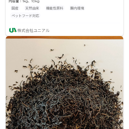
内容量：1kg、10kg
タも取得しています。
国産
天然由来
機能性原料
腸内環境
ペットフード対応
株式会社ユニアル