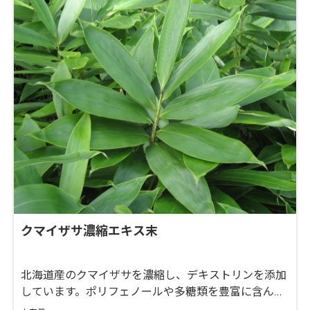
クマイザサ濃縮エキス末
北海道産のクマイザサを濃縮し、デキストリンを添加
しています。ポリフェノールや多糖類を豊富に含んで
います。 人臨床データだけではなく、ペット向けデー