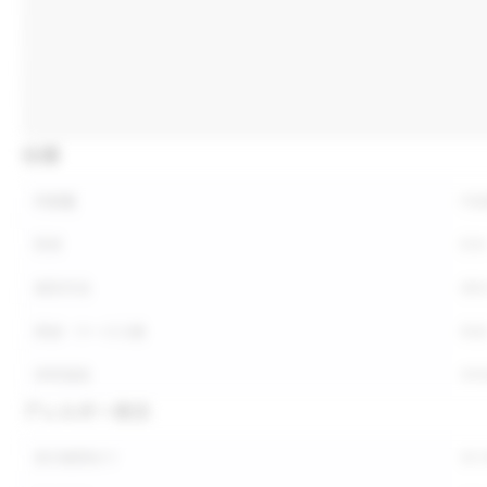
仕様
内容量
内
形状
形
保存方法
保
荷姿・ケース入数
荷
参考価格
参
アレルギー表示
表示義務あり
表