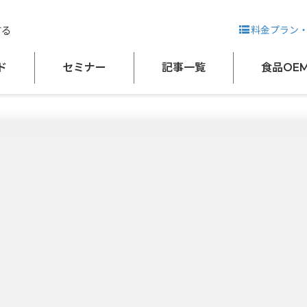
する
料金プラン
糖類・糖質
ダイエット系素材
整腸素材
ド
セミナー
記事一覧
食品OE