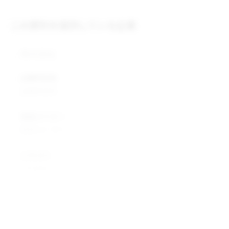
この原料を提供している企業
株式会社
企業所在地
企業所在地
業種カテゴリ
業種カテゴリ
企業説明
企業説明