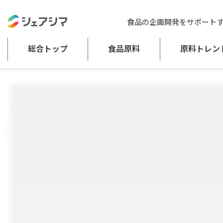
総合トップ
食品原料
大麦パウダー
食品の企画開発をサポート
健康食品（錠剤・タブレット、粉末飲料等サプリメントタイプ）
食物繊維
総合トップ
食品原料
原料トレン