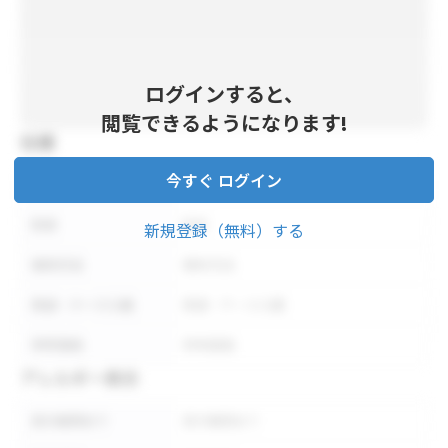
ログインすると、
閲覧できるようになります!
仕様
今すぐ ログイン
内容量
内容量
形状
形状
新規登録（無料）する
保存方法
保存方法
荷姿・ケース入数
荷姿・ケース入数
参考価格
参考価格
アレルギー表示
表示義務あり
表示義務あり