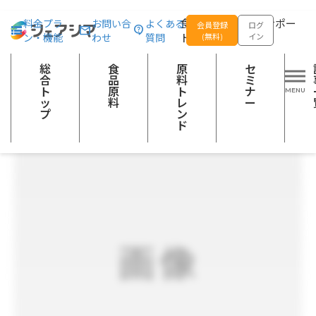
総合トップ
食品原料
鎌倉珪竹炭®
食品の企画開発をサポー
料金プラ
お問い合
よくある
会員登録
ログ
ン・機能
わせ
質問
トする
(無料)
イン
ダイエット系素材
総
食
原
セ
合
品
料
ミ
ト
原
ト
ナ
ッ
料
レ
ー
プ
ン
ド