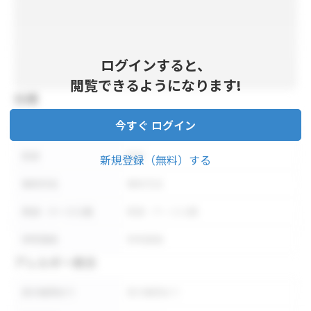
ログインすると、
閲覧できるようになります!
仕様
今すぐ ログイン
内容量
内容量
形状
形状
新規登録（無料）する
保存方法
保存方法
荷姿・ケース入数
荷姿・ケース入数
参考価格
参考価格
アレルギー表示
表示義務あり
表示義務あり