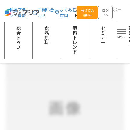
総合トップ
食品原料
サフラン
食品の企画開発をサポー
料金プラ
お問い合
よくある
会員登録
ログ
ン・機能
わせ
質問
トする
(無料)
イン
ハーブ類
総
食
原
セ
合
品
料
ミ
ト
原
ト
ナ
ッ
料
レ
ー
プ
ン
ド