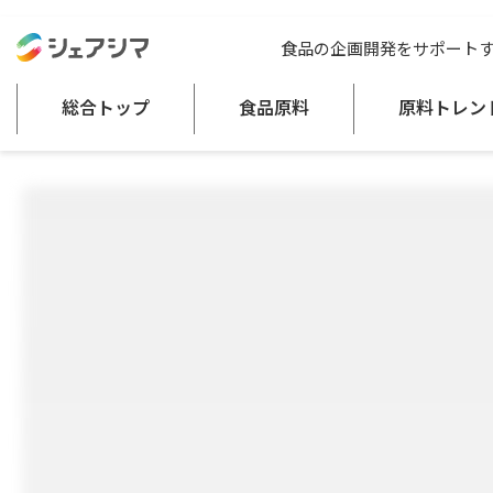
総合トップ
食品原料
エクオール乳酸菌プレミアム™
食品の企画開発をサポート
乳酸菌・ビフィズス菌
総合トップ
食品原料
原料トレン