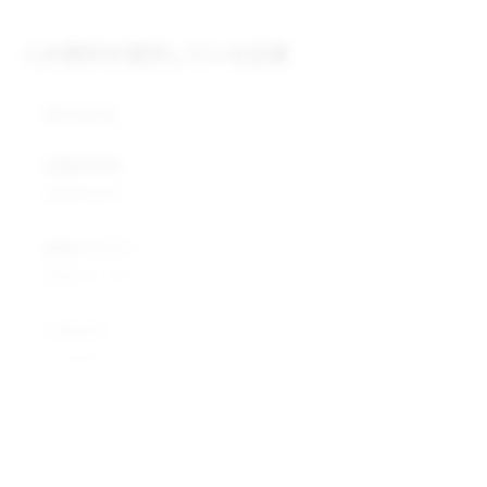
この原料を提供している企業
株式会社
企業所在地
企業所在地
業種カテゴリ
業種カテゴリ
企業説明
企業説明