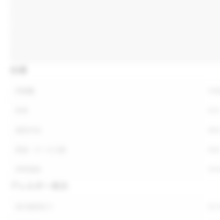
仕様
内容量
内
形状
形
保存方法
保
荷姿・ケース入数
荷
参考価格
参
アレルギー表示
表示義務あり
表