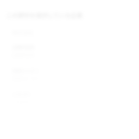
この原料を提供している企業
株式会社
企業所在地
企業所在地
業種カテゴリ
業種カテゴリ
企業説明
企業説明