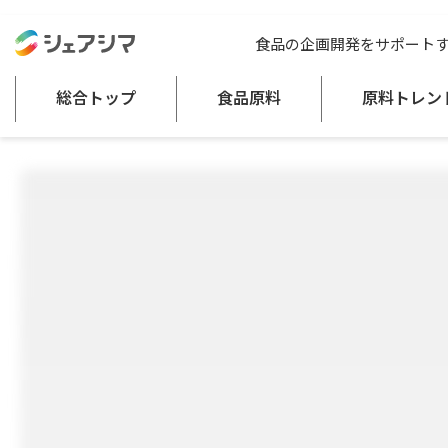
SeiSai-FV
総合トップ
食品原料
食品の企画開発をサポート
酸化防止剤
総合トップ
食品原料
原料トレン