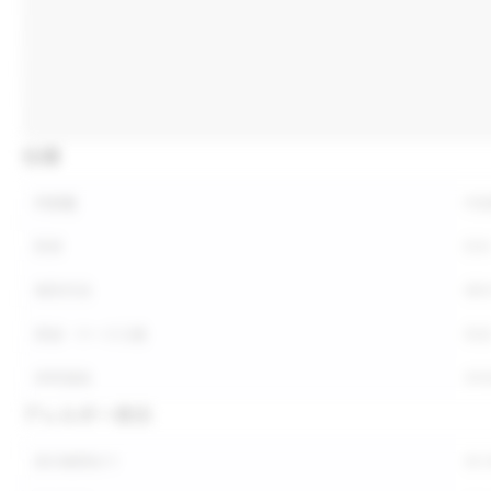
仕様
内容量
内
形状
形
保存方法
保
荷姿・ケース入数
荷
参考価格
参
アレルギー表示
表示義務あり
表