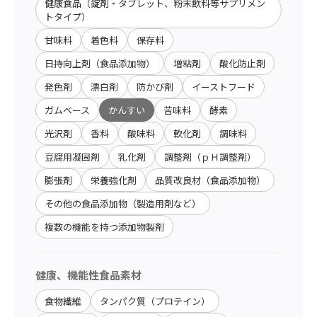
健康食品（錠剤・タブレット、粉末飲料等サプリメン
トタイプ）
甘味料
着色料
保存料
日持向上剤（食品添加物）
増粘剤
酸化防止剤
発色剤
漂白剤
防かび剤
イーストフード
ガムベース
かんすい
苦味料
酵素
光沢剤
香料
酸味料
軟化剤
調味料
豆腐用凝固剤
乳化剤
調整剤（ｐＨ調整剤）
膨張剤
栄養強化剤
品質改良材（食品添加物）
その他の食品添加物（製造用剤など）
複数の機能を持つ添加物製剤
健康、機能性食品素材
食物繊維
タンパク質（プロテイン）