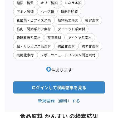
糖類・糖質
オリゴ糖類
ミネラル類
アミノ酸類
ハーブ類
機能性脂質
乳酸菌・ビフィズス菌
植物系エキス
美容素材
筋肉・関節系ケア素材
ダイエット系素材
睡眠改善系素材
整腸素材
アイケア系素材
脳・リラックス系素材
抗酸化素材
抗老化素材
抗糖化素材
スポーツニュートリション関連素材
0
件あります
ログインして検索結果を見る
新規登録（無料）する
食品原料 かんすい の検索結果