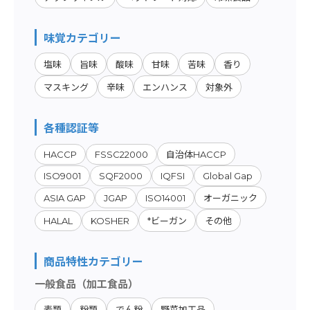
味覚カテゴリー
塩味
旨味
酸味
甘味
苦味
香り
マスキング
辛味
エンハンス
対象外
各種認証等
HACCP
FSSC22000
自治体HACCP
ISO9001
SQF2000
IQFSI
Global Gap
ASIA GAP
JGAP
ISO14001
オーガニック
HALAL
KOSHER
*ビーガン
その他
商品特性カテゴリー
一般食品（加工食品）
麦類
粉類
でん粉
野菜加工品