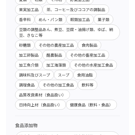
果実加工品
茶、コーヒー及びココアの調製品
香辛料
めん・パン類
穀類加工品
菓子類
豆類の調整品あん、煮豆、豆腐・油揚げ類、ゆば、納
豆、きなこ等
砂糖類
その他の農産加工品
食肉製品
加工卵製品
酪農製品
その他の畜産加工品
加工魚介類
加工海藻類
その他の水産加工食品
調味料及びスープ
スープ
食用油脂
調理食品
その他の加工食品
飲料等
品質改良素材（食品扱い）
日持向上材（食品扱い）
健康食品（飲料・食品）
食品添加物