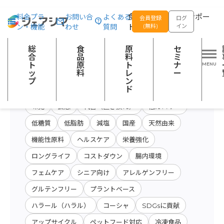
総合トップ
食品原料
商品特性カテゴリー：かんすい
食品の企画開発をサポー
料金プラ
お問い合
よくある
会員登録
ログ
ン・機能
わせ
質問
トする
(無料)
イン
原料・キーワード
原料・絞り込み検
総
食
原
セ
会社名から検索
検索
索
合
品
料
ミ
ト
原
ト
ナ
ッ
料
レ
ー
プ
ン
開発テーマ
ド
味覚
食感
代替（置き換え）
低カロリー
低糖質
低脂肪
減塩
国産
天然由来
機能性原料
ヘルスケア
栄養強化
ロングライフ
コストダウン
腸内環境
フェムケア
シニア向け
アレルゲンフリー
グルテンフリー
プラントベース
ハラール（ハラル）
コーシャ
SDGsに貢献
アップサイクル
ペットフード対応
冷凍食品