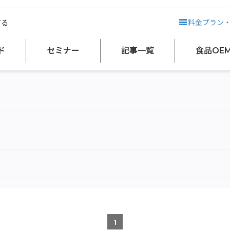
する
料金プラン
正田醤油株式会社
ド
セミナー
記事一覧
食品OE
1