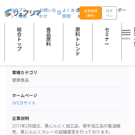
総合トップ
株式会社食工房のだ屋
食品の企画開発をサポー
料金プラ
お問い合
よくある
会員登録
ログ
ン・機能
わせ
質問
トする
(無料)
イン
株式会社食工房のだ屋
総
食
原
セ
合
品
料
ミ
ト
原
ト
ナ
ッ
料
レ
ー
プ
ン
企業所在地
ド
〒5780901 大阪府東大阪市加納5-15-11
業種カテゴリ
健康食品
ホームページ
WEBサイト
企業説明
2011年2月設立、黒にんにく加工品、菊芋加工品の製造販
売、黒にんにくカレーの店舗運営を行っております。