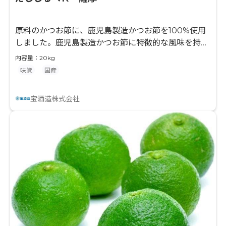
原料のかつお節に、鹿児島製造かつお節を100%使用
しました。鹿児島製造かつお節に特徴的な風味を持つ
かつお節調味液です。産地特定表記が可能です。調味
内容量：20kg
料（アミノ酸等）不使用です。
味覚
国産
宝酒造株式会社