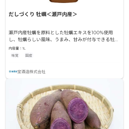
だしづくり 牡蠣＜瀬戸内産＞
瀬戸内産牡蠣を原料とした牡蠣エキスを100%使用
し、牡蠣らしい風味、うまみ、甘みが付与できる牡蠣
調味液です。濃縮タイプですので、お好みの濃さに薄
内容量：1L
めることができます。調味料（アミノ酸等）不使用で
味覚
国産
す。
宝酒造株式会社