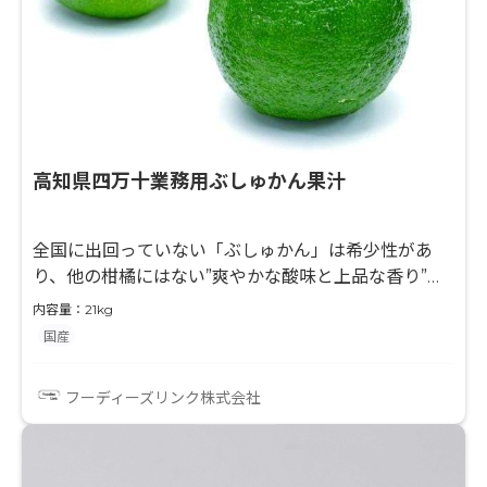
高知県四万十業務用ぶしゅかん果汁
全国に出回っていない「ぶしゅかん」は希少性があ
り、他の柑橘にはない”爽やかな酸味と上品な香り”が
特徴で、料理を引き立てます。
内容量：21kg
国産
フーディーズリンク株式会社