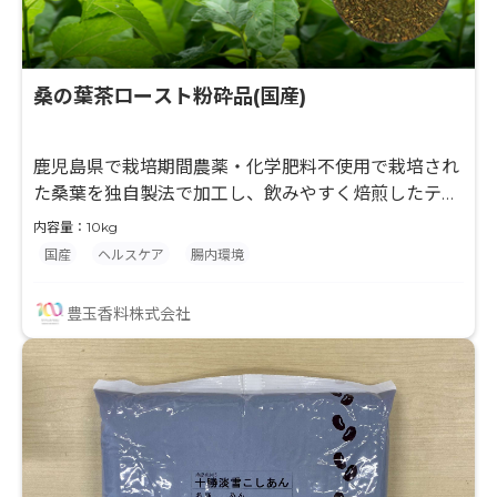
桑の葉茶ロースト粉砕品(国産)
鹿児島県で栽培期間農薬・化学肥料不使用で栽培され
た桑葉を独自製法で加工し、飲みやすく焙煎したティ
ーバッグ用原料です。焙煎により、ほうじ茶のような
内容量：10kg
香ばしい風味が特徴で、飲みやすさが向上していま
国産
ヘルスケア
腸内環境
す。桑葉に含まれる有効成分DNJ（1-デオキシノジリ
マイシン）は水溶性であり、お茶として摂取すること
豊玉香料株式会社
が可能です。血糖対策や美容・健康志向の製品企画に
適し、自然志向かつ機能性を兼ね備えた健康茶素材と
してご提案可能です。