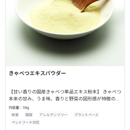
きゃべつエキスパウダー
【甘い香りの国産きゃべつ単品エキス粉末】 きゃべつ
本来の甘み、うま味、香りと野菜の固形感が特徴の単
品野菜エキスです。国産のきゃべつを使用しておりま
内容量：15㎏
す。「きゃべつエキス」(冷凍品)のパウダー品になり
味覚
国産
アレルゲンフリー
プラントベース
ます。北海道工場製品です。冷凍食品にもお使いいた
ペットフード対応
だけます。