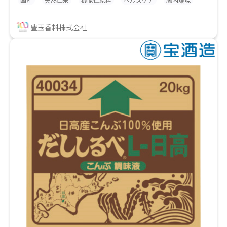
国産
天然由来
機能性原料
ヘルスケア
腸内環境
品質・機能性を兼ね備えた希少な素材。国産桑葉DNJ
エキス末の製造販売は当社のみであり、商標ロゴの使
豊玉香料株式会社
用権付与も可能な差別化素材です。