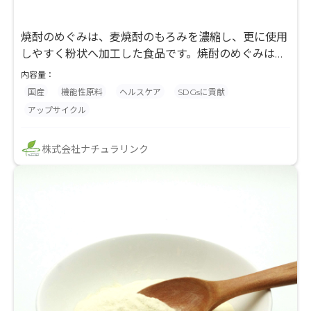
焼酎のめぐみは、麦焼酎のもろみを濃縮し、更に使用
しやすく粉状へ加工した食品です。焼酎のめぐみは、
酵母などの豊富な栄養素を含む天然素材として注目さ
内容量：
れており、タンパク質、有機酸やクエン酸、GABAな
国産
機能性原料
ヘルスケア
SDGsに貢献
ど様々な栄養成分が含まれています。 原料となる麦焼
アップサイクル
酎もろみは、創業150年を超える老舗本格焼酎メーカ
ーが、厳選された麦や麹、酵母を原料とし、食品安全
株式会社ナチュラリンク
に関する国際規格（FSSC22000）を取得した工場で
厳格に品質管理され製造された安全で高品質なもので
す。