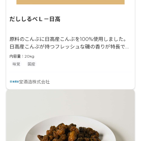
だししるべＬ－日高
原料のこんぶに日高産こんぶを100%使用しました。
日高産こんぶが持つフレッシュな磯の香りが特長で
す。産地特定表記が可能です。調味料（アミノ酸等）
内容量：20kg
不使用です。
味覚
国産
宝酒造株式会社