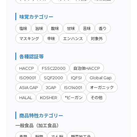
味覚カテゴリー
塩味
旨味
酸味
甘味
苦味
香り
マスキング
辛味
エンハンス
対象外
各種認証等
HACCP
FSSC22000
自治体HACCP
ISO9001
SQF2000
IQFSI
Global Gap
ASIA GAP
JGAP
ISO14001
オーガニック
HALAL
KOSHER
*ビーガン
その他
商品特性カテゴリー
一般食品（加工食品）
麦類
粉類
でん粉
野菜加工品