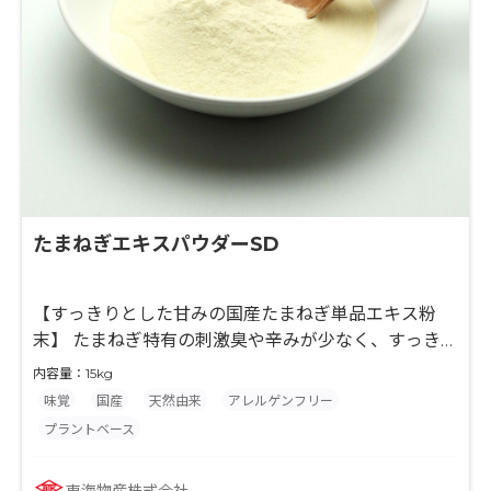
たまねぎエキスパウダーSD
【すっきりとした甘みの国産たまねぎ単品エキス粉
末】 たまねぎ特有の刺激臭や辛みが少なく、すっきり
とした甘みと野菜の固形感が特徴の単品野菜エキス末
内容量：15kg
です。国産のたまねぎを使用しております。「たまね
味覚
国産
天然由来
アレルゲンフリー
ぎエキス」(冷凍品)のパウダー品になります。冷凍食
プラントベース
品にもお使いいただけます。