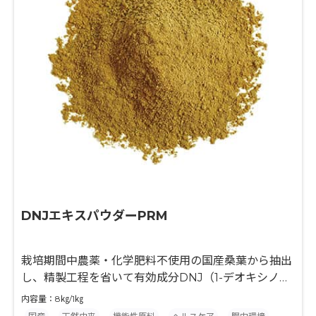
DNJエキスパウダーPRM
栽培期間中農薬・化学肥料不使用の国産桑葉から抽出
し、精製工程を省いて有効成分DNJ（1-デオキシノジ
リマイシン）を0.4%以上に規格化したエキス末です。
内容量：8㎏/1㎏
栽培から最終加工までを国内で一貫管理し、国産・高