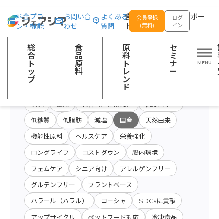
総合トップ
食品原料
開発テーマ：国産
食品の企画開発をサポー
料金プラ
お問い合
よくある
会員登録
ログ
ン・機能
わせ
質問
トする
(無料)
イン
原料・キーワード
原料・絞り込み検
総
食
原
セ
会社名から検索
検索
索
合
品
料
ミ
ト
原
ト
ナ
ッ
料
レ
ー
プ
ン
開発テーマ
ド
味覚
食感
代替（置き換え）
低カロリー
低糖質
低脂肪
減塩
国産
天然由来
機能性原料
ヘルスケア
栄養強化
ロングライフ
コストダウン
腸内環境
フェムケア
シニア向け
アレルゲンフリー
グルテンフリー
プラントベース
ハラール（ハラル）
コーシャ
SDGsに貢献
アップサイクル
ペットフード対応
冷凍食品