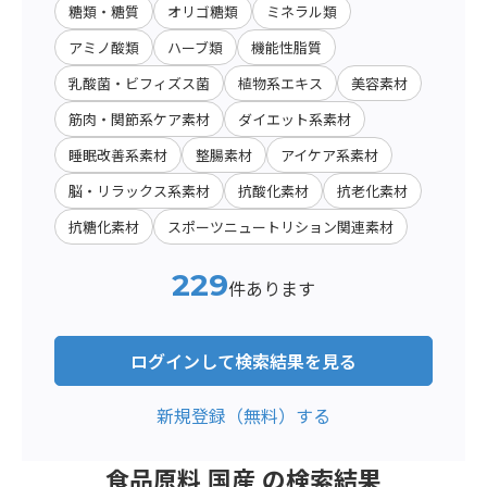
糖類・糖質
オリゴ糖類
ミネラル類
アミノ酸類
ハーブ類
機能性脂質
乳酸菌・ビフィズス菌
植物系エキス
美容素材
筋肉・関節系ケア素材
ダイエット系素材
睡眠改善系素材
整腸素材
アイケア系素材
脳・リラックス系素材
抗酸化素材
抗老化素材
抗糖化素材
スポーツニュートリション関連素材
229
件あります
ログインして検索結果を見る
新規登録（無料）する
食品原料 国産 の検索結果