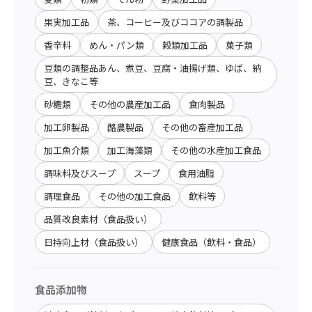
果実加工品
茶、コーヒー及びココアの調製品
香辛料
めん・パン類
穀類加工品
菓子類
豆類の調整品あん、煮豆、豆腐・油揚げ類、ゆば、納
豆、きなこ等
砂糖類
その他の農産加工品
食肉製品
加工卵製品
酪農製品
その他の畜産加工品
加工魚介類
加工海藻類
その他の水産加工食品
調味料及びスープ
スープ
食用油脂
調理食品
その他の加工食品
飲料等
品質改良素材（食品扱い）
日持向上材（食品扱い）
健康食品（飲料・食品）
食品添加物