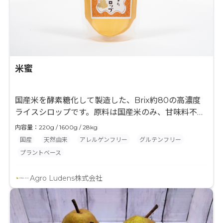
米蜜
国産米を酵素糖化して製造した、Brix約80の高濃度
ライスシロップです。原料は国産米のみ、甘味料不使
用。米由来のまろやかな甘みと深いコク、すっきりし
内容量：220g / 1600g / 28kg
た後味が特長です。グルテンフリー・主要アレルゲン
国産
天然由来
アレルゲンフリー
グルテンフリー
フリーで、菓子、飲料、調味料、発酵食品など幅広い
プラントベース
用途に対応。甘味付与に加え、照り・ツヤ、保湿性、
味の一体感向上といった機能性も期待でき、砂糖・蜂
Agro Ludens株式会社
蜜・味醂の代替素材として活用可能です。