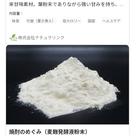
来甘味素材。葉粉末でありながら強い甘みを持ち、砂
糖使用量の低減や低糖質設計が可能です。自然派甘味
内容量：
素材として、健康食品・ダイエット商品・飲料・菓子
味覚
代替（置き換え）
低カロリー
国産
ヘルスケア
用途に提案可能。有機対応でクリーンラベル志向にも
適した原料です。
株式会社ナチュラリンク
焼酎のめぐみ（麦麹発酵液粉末）