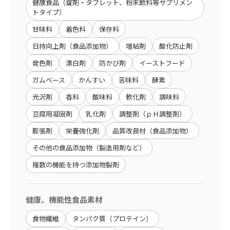
健康食品（錠剤・タブレット、粉末飲料等サプリメン
トタイプ）
甘味料
着色料
保存料
日持向上剤（食品添加物）
増粘剤
酸化防止剤
発色剤
漂白剤
防かび剤
イーストフード
ガムベース
かんすい
苦味料
酵素
光沢剤
香料
酸味料
軟化剤
調味料
豆腐用凝固剤
乳化剤
調整剤（ｐＨ調整剤）
膨張剤
栄養強化剤
品質改良材（食品添加物）
その他の食品添加物（製造用剤など）
複数の機能を持つ添加物製剤
健康、機能性食品素材
食物繊維
タンパク質（プロテイン）