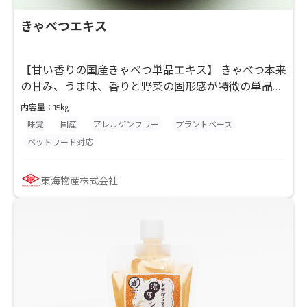
きゃべつエキス
【甘い香りの国産きゃべつ単品エキス】 きゃべつ本来
の甘み、うま味、香りと野菜の固形感が特徴の単品野
菜エキスです。国産のきゃべつを使用しております。
内容量：15㎏
酵素分解後に常圧熱水抽出し、瞬間殺菌製法により過
味覚
国産
アレルゲンフリー
プラントベース
剰な加熱をしていないため、食品加工の過程で過加熱
ペットフード対応
になりにくいという特徴があります。北海道工場製品
です。冷凍食品にもお使いいただけます。
東海物産株式会社