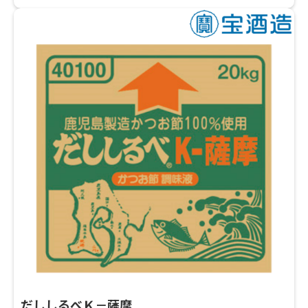
だししるべＫ－薩摩