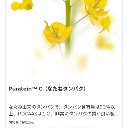
Puratein™ C（なたねタンパク）
なたね由来のタンパクで、タンパク含有量は90％以
上、PDCAASは１と、非常にタンパクの質が良い製品
です。また加熱によるゲル化や、起泡性・起泡性の保
内容量：約20kg
持する力もあるため、卵代替としてもご使用いただけ