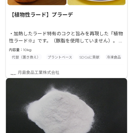
【植物性ラード】プラーデ
・加熱したラード特有のコクと旨みを再現した『植物
性ラード※』です。（豚脂を使用していません）。 ・
ラードの使用感に近く、冷蔵温度帯でも扱いやすい物
内容量：10kg
性です。 ・調理品の炒めや練り込み、焼き菓子の練り
代替（置き換え）
プラントベース
SDGsに貢献
冷凍食品
こみなどにお使いになれます。 ・NPO法人ベジプロ
ジェクトジャパンのヴィーガン認証を取得していま
月島食品工業株式会社
す。 製品の詳細は
▶https://www.tsukishima.co.jp/products/plarde/