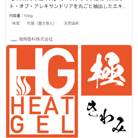
ト・オブ・アレキサンドリアを丸ごと抽出したエキス
です。 品種由来の芳醇な甘さと紅茶のような華やかさ
内容量：10kg
のある風味が特徴です。 【抽出技術】 凍結したフル
味覚
代替（置き換え）
天然由来
ーツ原料を凍結状態のまま細かく粉砕し、無酸素・非
加熱の条件下による当社独自技術でエキスを抽出しま
湘南香料株式会社
す。 当社エキスは加熱による変性や酸化劣化を最小限
に抑え、フレッシュなフルーツ本来の味わいを有する
エキスになります。