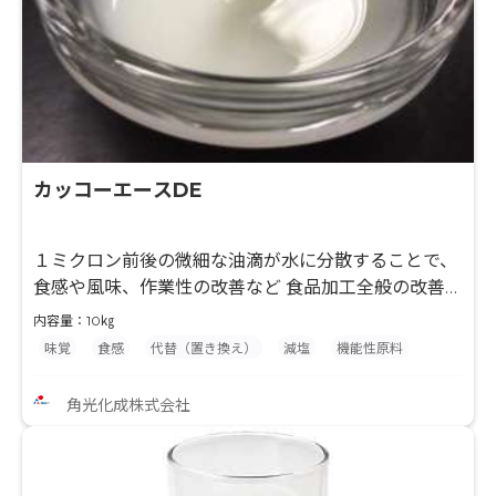
カッコーエースDE
１ミクロン前後の微細な油滴が水に分散することで、
食感や風味、作業性の改善など 食品加工全般の改善改
良にご利用いただけます。耐熱性、耐塩性、耐酸性、
内容量：10㎏
乳化補助力を併せ持つ水中油滴型O/W型の乳化油脂
味覚
食感
代替（置き換え）
減塩
機能性原料
です。食品表示が可能です。
角光化成株式会社