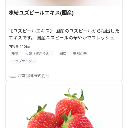
凍結ユズピールエキス(国産)
【ユズピールエキス】 国産のユズピールから抽出した
エキスです。 国産ユズピールの華やかでフレッシュな
風味が特徴です。 【抽出技術】 凍結したフルーツ原
内容量：10kg
料を凍結状態のまま細かく粉砕し、無酸素・非加熱の
味覚
代替（置き換え）
国産
天然由来
条件下による当社独自技術でエキスを抽出します。 当
アップサイクル
社エキスは加熱による変性や酸化劣化を最小限に抑
え、フレッシュなフルーツ本来の味わいを有するエキ
湘南香料株式会社
スになります。