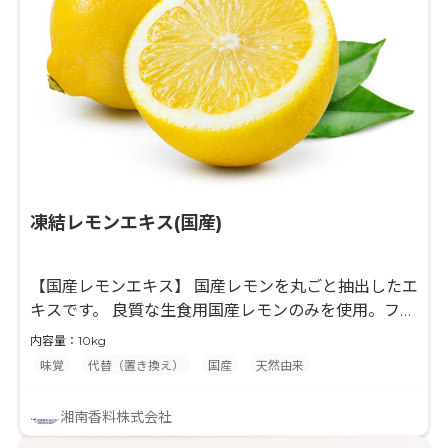
凍結レモンエキス(国産)
【国産レモンエキス】 国産レモンを丸ごと抽出したエ
キスです。 良質な生食用国産レモンのみを使用。フレ
ッシュな果汁感とピールの爽やかな風味が特徴の製品
内容量：10kg
です。 【抽出技術】 凍結したフルーツ原料を凍結状
味覚
代替（置き換え）
国産
天然由来
態のまま細かく粉砕し、無酸素・非加熱の条件下によ
る当社独自技術でエキスを抽出します。 当社エキスは
湘南香料株式会社
加熱による変性や酸化劣化を最小限に抑え、フレッシ