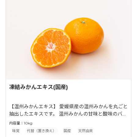
ュなフルーツ本来の味わいを有するエキスになりま
す。
凍結みかんエキス(国産)
【温州みかんエキス】 愛媛県産の温州みかんを丸ごと
抽出したエキスです。 温州みかんの甘味と酸味のバラ
ンスの良い風味が特徴の製品です。 【抽出技術】 凍
内容量：10kg
結したフルーツ原料を凍結状態のまま細かく粉砕し、
味覚
代替（置き換え）
国産
天然由来
無酸素・非加熱の条件下による当社独自技術でエキス