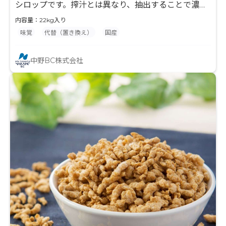
シロップです。搾汁とは異なり、抽出することで濃厚
な香りのする果汁です。
内容量：22kg入り
味覚
代替（置き換え）
国産
中野BC株式会社