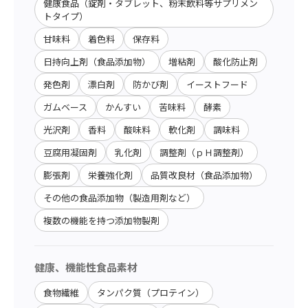
健康食品（錠剤・タブレット、粉末飲料等サプリメン
トタイプ）
甘味料
着色料
保存料
日持向上剤（食品添加物）
増粘剤
酸化防止剤
発色剤
漂白剤
防かび剤
イーストフード
ガムベース
かんすい
苦味料
酵素
光沢剤
香料
酸味料
軟化剤
調味料
豆腐用凝固剤
乳化剤
調整剤（ｐＨ調整剤）
膨張剤
栄養強化剤
品質改良材（食品添加物）
その他の食品添加物（製造用剤など）
複数の機能を持つ添加物製剤
健康、機能性食品素材
食物繊維
タンパク質（プロテイン）