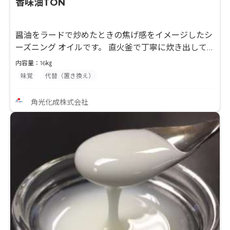
香味油TON
醤油をラードで炒めたときの焦げ感をイメージしたシ
ーズニング オイルです。 直火釜で丁寧に炊き出して
いるため、ラードのコク・旨味・調理感 が付与できま
内容量：16㎏
す。
味覚
代替（置き換え）
角光化成株式会社