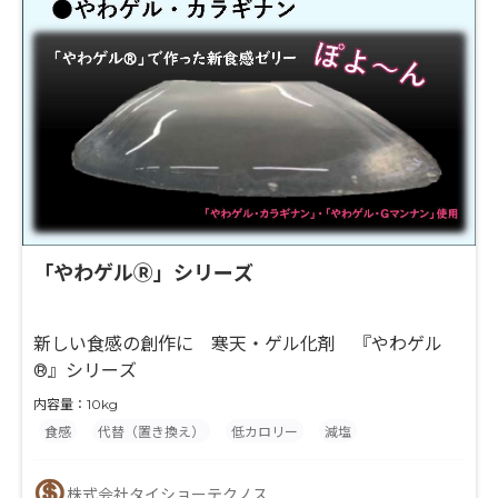
「やわゲルⓇ」シリーズ
新しい食感の創作に 寒天・ゲル化剤 『やわゲル
®』シリーズ
内容量：10kg
食感
代替（置き換え）
低カロリー
減塩
株式会社タイショーテクノス