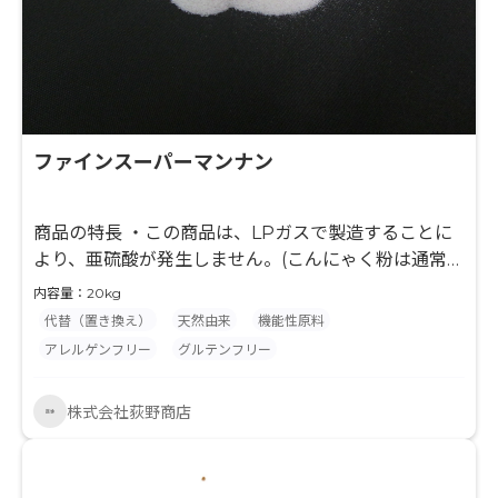
ファインスーパーマンナン
商品の特長 ・この商品は、LPガスで製造することに
より、亜硫酸が発生しません。(こんにゃく粉は通常、
製造上キャリーオーバーとして亜硫酸が残留します。)
内容量：20kg
・LPG乾燥したこんにゃく粉をアルコール洗浄し、こ
代替（置き換え）
天然由来
機能性原料
んにゃく粉特有の臭いや不純物を除去しています。 ・
アレルゲンフリー
グルテンフリー
通常のこんにゃく粉より細かく微粉砕しており、粘度
安定が迅速です。 ・粒子径規格：100メッシュパス
株式会社荻野商店