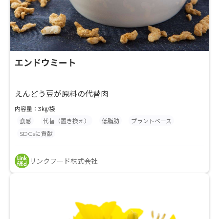
エンドウミート
えんどう豆が原料の代替肉
内容量：3㎏/袋
食感
代替（置き換え）
低脂肪
プラントベース
SDGsに貢献
リンクフード株式会社