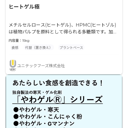
ヒートゲル極
メチルセルロース(ヒートゲル)、HPMC(ヒートゾル)
は植物パルプを原料として得られる多糖類です。加熱
すると増粘もしくはゲル化するというユニークな特徴
内容量：15kg
を持ちます。レンジアップ商品や惣菜の品質改良に利
食感
代替（置き換え）
プラントベース
用されています。また、グルテンフリーの米粉パンの
作成や、エマルジョンを作り、ソーセージやマフィン
ユニテックフーズ株式会社
に加えることで油の配合量を減らし、カロリーをカッ
トすることも可能です。