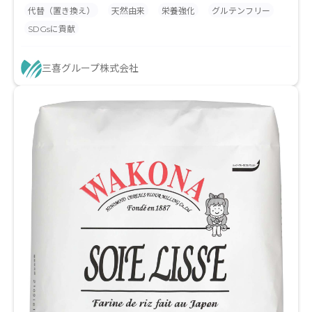
ウダーは、精製糖の代替としてクリーンラベル化を実
代替（置き換え）
天然由来
栄養強化
グルテンフリー
現。粉体のため小麦粉等に混ぜやすく、既存レシピの
SDGsに貢献
水分バランスを崩さずスムーズに導入可能です。単な
る甘味に留まらず、深いコクと色味、さらに鉄分やカ
三喜グループ株式会社
リウム、食物繊維といった栄養もプラス。和洋中から
製パン、ビーガン対応メニューまで、これ一つで健康
志向のインバウンド需要も網羅します。「美味しい」
に「ヘルシー」な説得力を。次世代の天然甘味料で、
競合他社との差別化を強力にサポートします。