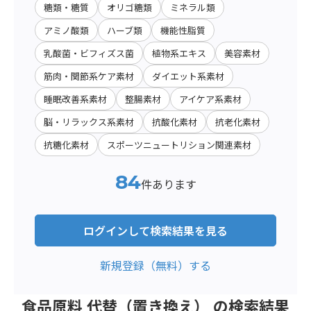
糖類・糖質
オリゴ糖類
ミネラル類
アミノ酸類
ハーブ類
機能性脂質
乳酸菌・ビフィズス菌
植物系エキス
美容素材
筋肉・関節系ケア素材
ダイエット系素材
睡眠改善系素材
整腸素材
アイケア系素材
脳・リラックス系素材
抗酸化素材
抗老化素材
抗糖化素材
スポーツニュートリション関連素材
84
件あります
ログインして検索結果を見る
新規登録（無料）する
食品原料 代替（置き換え） の検索結果