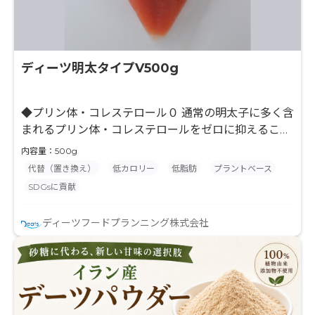
ディーツ明太タイプV500g
◆プリン体・コレステロール０ 通常の明太子に多く含
まれるプリン体・コレステロールをゼロに抑えること
で、罪悪感なくお楽しみ頂けます。 ◆魚卵不使用 魚
内容量：500g
卵含む動物性原料を使わずに明太子の味や食感を実現
代替（置き換え）
低カロリー
低脂肪
プラントベース
しました。魚卵アレルギーの方でも安心してお召しあ
SDGsに貢献
がりいただけます。 ◆簡単調理 解凍するだけで加熱
せずにお使いいただけます。 ◆熱や経時変化に強い
ディーツフードプランニング株式会社
加熱しても固くならずにプチプチの生食感を維持し、
時間が経っても退色しません。