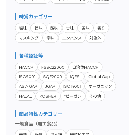
味覚カテゴリー
塩味
旨味
酸味
甘味
苦味
香り
マスキング
辛味
エンハンス
対象外
各種認証等
HACCP
FSSC22000
自治体HACCP
ISO9001
SQF2000
IQFSI
Global Gap
ASIA GAP
JGAP
ISO14001
オーガニック
HALAL
KOSHER
*ビーガン
その他
商品特性カテゴリー
一般食品（加工食品）
麦類
粉類
でん粉
野菜加工品