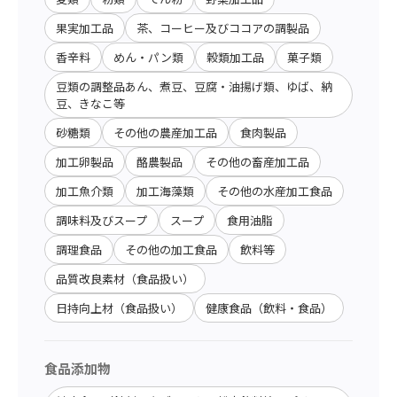
果実加工品
茶、コーヒー及びココアの調製品
香辛料
めん・パン類
穀類加工品
菓子類
豆類の調整品あん、煮豆、豆腐・油揚げ類、ゆば、納
豆、きなこ等
砂糖類
その他の農産加工品
食肉製品
加工卵製品
酪農製品
その他の畜産加工品
加工魚介類
加工海藻類
その他の水産加工食品
調味料及びスープ
スープ
食用油脂
調理食品
その他の加工食品
飲料等
品質改良素材（食品扱い）
日持向上材（食品扱い）
健康食品（飲料・食品）
食品添加物