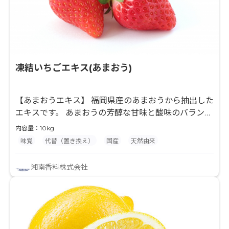
凍結いちごエキス(あまおう)
【あまおうエキス】 福岡県産のあまおうから抽出した
エキスです。 あまおうの芳醇な甘味と酸味のバランス
のとれた風味が特徴です。 【抽出技術】 凍結したフ
内容量：10kg
ルーツ原料を凍結状態のまま細かく粉砕し、無酸素・
味覚
代替（置き換え）
国産
天然由来
非加熱の条件下による当社独自技術でエキスを抽出し
ます。 当社エキスは加熱による変性や酸化劣化を最小
湘南香料株式会社
限に抑え、フレッシュなフルーツ本来の味わいを有す
るエキスになります。