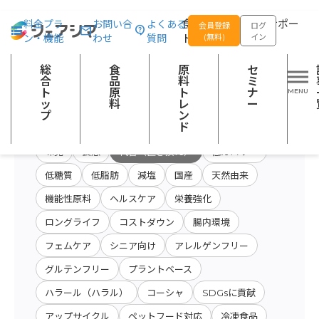
総合トップ
食品原料
開発テーマ：代替（置き換え）
食品の企画開発をサポー
料金プラ
お問い合
よくある
会員登録
ログ
ン・機能
わせ
質問
トする
(無料)
イン
原料・キーワード
原料・絞り込み検
総
食
原
セ
会社名から検索
検索
索
合
品
料
ミ
ト
原
ト
ナ
ッ
料
レ
ー
プ
ン
開発テーマ
ド
味覚
食感
代替（置き換え）
低カロリー
低糖質
低脂肪
減塩
国産
天然由来
機能性原料
ヘルスケア
栄養強化
ロングライフ
コストダウン
腸内環境
フェムケア
シニア向け
アレルゲンフリー
グルテンフリー
プラントベース
ハラール（ハラル）
コーシャ
SDGsに貢献
アップサイクル
ペットフード対応
冷凍食品