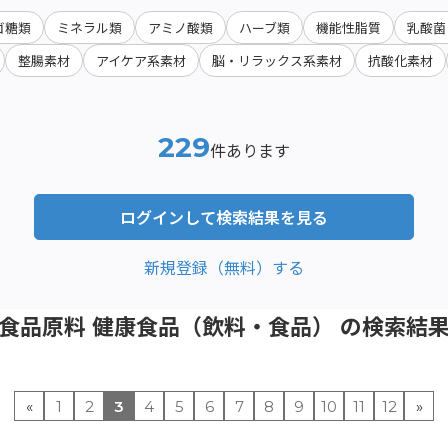
ゴ糖類
ミネラル類
アミノ酸類
ハーブ類
機能性脂質
乳酸菌
整腸素材
アイケア系素材
脳・リラックス系素材
抗酸化素材
229
件あります
ログインして検索結果を見る
新規登録（無料）する
食品原料 健康食品（飲料・食品） の検索結
«
1
2
3
4
5
6
7
8
9
10
11
12
»