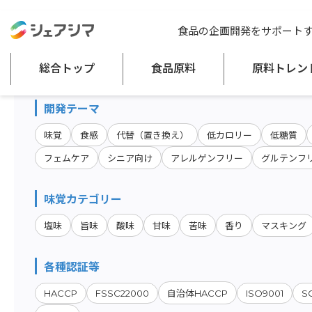
総合トップ
食品原料
商品特性カテゴリー：健康食品（飲料・食品）
食品の企画開発をサポート
原料・キーワード検索
総合トップ
食品原料
原料トレン
開発テーマ
味覚
食感
代替（置き換え）
低カロリー
低糖質
フェムケア
シニア向け
アレルゲンフリー
グルテンフ
味覚カテゴリー
塩味
旨味
酸味
甘味
苦味
香り
マスキング
各種認証等
HACCP
FSSC22000
ISO9001
S
自治体HACCP