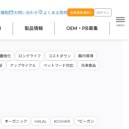
・機能
お問い合わせ
よくある質問
会員登録(無料)
ログイン
原料・絞り込み検索
M
製品情報
OEM・PB募集
養強化
ロングライフ
コストダウン
腸内環境
献
アップサイクル
ペットフード対応
冷凍食品
HALAL
KOSHER
オーガニック
*ビーガン