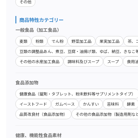
その他
商品特性カテゴリー
一般食品（加工食品）
麦類
粉類
でん粉
野菜加工品
果実加工品
茶、
豆類の調整品あん、煮豆、豆腐・油揚げ類、ゆば、納豆、きなこ
その他の水産加工食品
調味料及びスープ
スープ
食用
食品添加物
健康食品（錠剤・タブレット、粉末飲料等サプリメントタイプ）
イーストフード
ガムベース
かんすい
苦味料
酵素
品質改良材（食品添加物）
その他の食品添加物（製造用剤な
健康、機能性食品素材