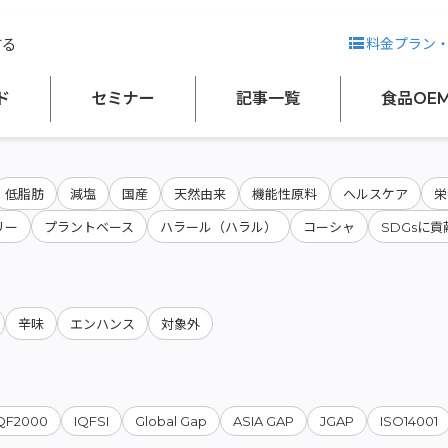
する
料金プラン
会社名から検索
ド
セミナー
記事一覧
食品OE
低脂肪
減塩
国産
天然由来
機能性原料
ヘルスケア
栄
リー
プラントベース
ハラール（ハラル）
コーシャ
SDGsに貢
辛味
エンハンス
対象外
QF2000
IQFSI
Global Gap
ASIA GAP
JGAP
ISO14001