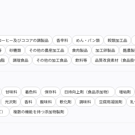
コーヒー及びココアの調製品
香辛料
めん・パン類
穀類加工品
等
砂糖類
その他の農産加工品
食肉製品
加工卵製品
酪農製
油脂
調理食品
その他の加工食品
飲料等
品質改良素材（食品扱
甘味料
着色料
保存料
日持向上剤（食品添加物）
増粘剤
光沢剤
香料
酸味料
軟化剤
調味料
豆腐用凝固剤
乳
ど）
複数の機能を持つ添加物製剤