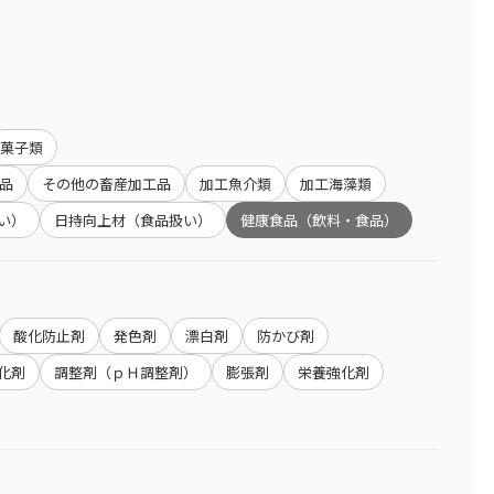
菓子類
品
その他の畜産加工品
加工魚介類
加工海藻類
い）
日持向上材（食品扱い）
健康食品（飲料・食品）
酸化防止剤
発色剤
漂白剤
防かび剤
化剤
調整剤（ｐＨ調整剤）
膨張剤
栄養強化剤