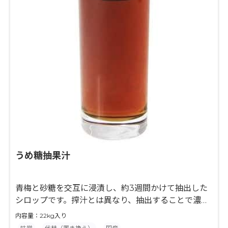
うめ糖抽果汁
青梅と砂糖を交互に浸漬し、約3週間かけて抽出した
シロップです。搾汁とは異なり、抽出することで濃厚
な香りのする果汁です。
内容量：22kg入り