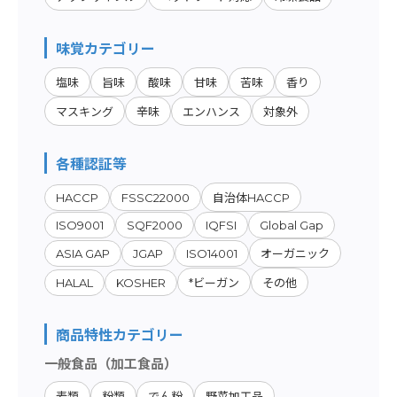
味覚カテゴリー
塩味
旨味
酸味
甘味
苦味
香り
マスキング
辛味
エンハンス
対象外
各種認証等
HACCP
FSSC22000
自治体HACCP
ISO9001
SQF2000
IQFSI
Global Gap
ASIA GAP
JGAP
ISO14001
オーガニック
HALAL
KOSHER
*ビーガン
その他
商品特性カテゴリー
一般食品（加工食品）
麦類
粉類
でん粉
野菜加工品