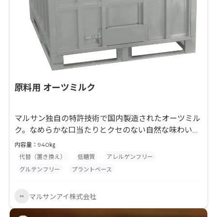
原料用 オーツミルク
マルサン独自の特許技術で国内製造されたオーツミル
ク。なめらかな口当たりとクセのない自然な味わいが
魅力です。
内容量：940㎏
代替（置き換え）
低糖質
アレルゲンフリー
グルテンフリー
プラントベース
マルサンアイ株式会社