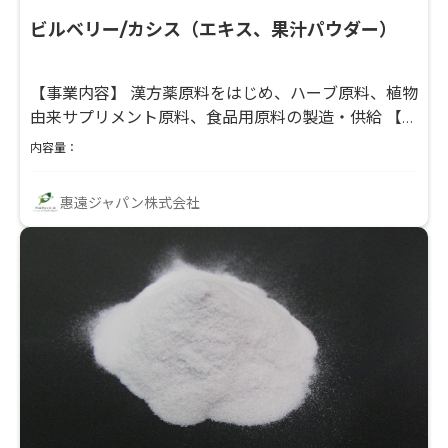
ビルベリー/カシス（エキス、果汁パウダー）
【事業内容】 漢方薬原料をはじめ、ハーブ原料、植物
由来サプリメント原料、食品用原料の製造・供給 【生
産拠点】 ・中国（杭州）：抽出工場／製剤工場／ロイ
内容量：
ヤルゼリー工場 ・ドイツ：EUハーブ抽出工場
（2024年グループ会社化） 【弊社の強み】 ・メーカ
惠遠ジャパン株式会社
ー機能を活かしたオリジナル原料・規格カスタマイズ
対応 ・他社との差別化につながる処方設計・留型原料
の開発 ・ドリンク用途を含む原料調整やラボテストの
対応可能 また、ご関心いただけましたら、貴社の開発
テーマやご要望に沿って最適な原料をご提案させてい
ただきます。