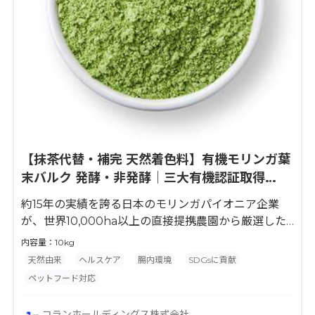
【抹茶代替・補完 天然着色料】有機モリンガ葉
末バルク 発酵・非発酵｜三大有機認証取得
10kgから相談
約15年の実績を誇る日本のモリンガパイオニア企業
が、世界10,000ha以上の直接提携農園から厳選した
最高品質の有機モリンガパウダー。有機JAS・
内容量：10kg
USDA・EU認証取得で安心・安全を保証。GABAが
天然由来
ヘルスケア
腸内環境
SDGsに貢献
発芽玄米の30倍、ビタミンCがオレンジの7倍など約
ペットフード対応
100種類の栄養素をバランス良く含有。溶けやすく飲
みやすい仕上がりを実現。保存料・合成着色料不使
コランホールディングス株式会社