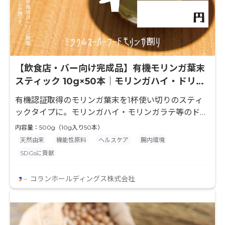
【飲食店・バー向け完成品】有機モリンガ葉末
スティック 10g×50本｜モリンガハイ・ドリン
ク用途
有機認証取得のモリンガ葉末を1杯使い切りのスティ
ックタイプに。モリンガハイ・モリンガラテ等のドリ
ンクメニューにそのまま使える完成品。飲食店・ホテ
内容量：500g（10g入り50本）
ル・カフェでの採用に最適。
天然由来
機能性原料
ヘルスケア
腸内環境
SDGsに貢献
コランホールディングス株式会社