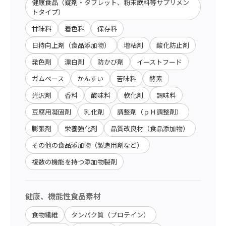
健康食品（錠剤・タブレット、粉末飲料等サプリメン
トタイプ）
甘味料
着色料
保存料
日持向上剤（食品添加物）
増粘剤
酸化防止剤
発色剤
漂白剤
防かび剤
イーストフード
ガムベース
かんすい
苦味料
酵素
光沢剤
香料
酸味料
軟化剤
調味料
豆腐用凝固剤
乳化剤
調整剤（ｐＨ調整剤）
膨張剤
栄養強化剤
品質改良材（食品添加物）
その他の食品添加物（製造用剤など）
複数の機能を持つ添加物製剤
健康、機能性食品素材
食物繊維
タンパク質（プロテイン）