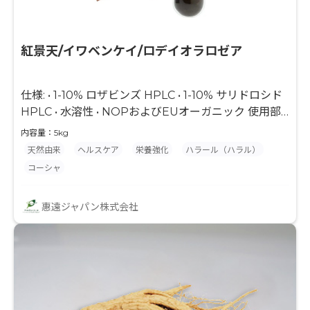
紅景天/イワベンケイ/ロデイオラロゼア
仕様: • 1-10% ロザビンズ HPLC • 1-10% サリドロシド
HPLC • 水溶性 • NOPおよびEUオーガニック 使用部
品: • 根/幹
内容量：5kg
天然由来
ヘルスケア
栄養強化
ハラール（ハラル）
コーシャ
惠遠ジャパン株式会社