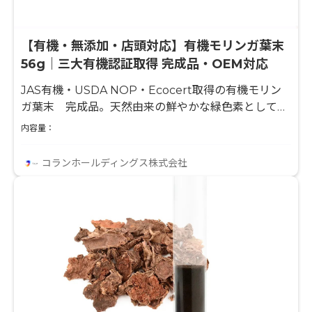
【有機・無添加・店頭対応】有機モリンガ葉末
56g｜三大有機認証取得 完成品・OEM対応
JAS有機・USDA NOP・Ecocert取得の有機モリン
ガ葉末 完成品。天然由来の鮮やかな緑色素として天
然着色料・グリーン訴求用途に対応。スムージー・製
内容量：
菓・麺・ドレッシング等幅広く展開可能。無添加・無
着色。完成品販売のほかOEM・PB対応も可能。自然
コランホールディングス株式会社
食品店・セレクトショップ等への店頭納品にも対応。