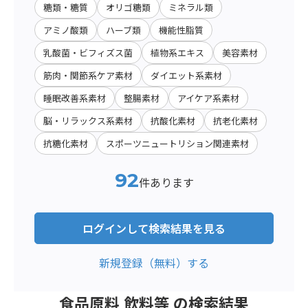
糖類・糖質
オリゴ糖類
ミネラル類
アミノ酸類
ハーブ類
機能性脂質
乳酸菌・ビフィズス菌
植物系エキス
美容素材
筋肉・関節系ケア素材
ダイエット系素材
睡眠改善系素材
整腸素材
アイケア系素材
脳・リラックス系素材
抗酸化素材
抗老化素材
抗糖化素材
スポーツニュートリション関連素材
92
件あります
ログインして検索結果を見る
新規登録（無料）する
食品原料 飲料等 の検索結果