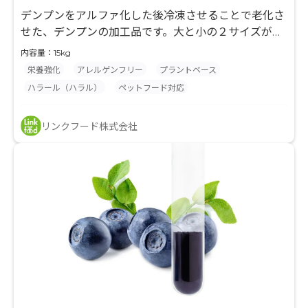
デンプンをアルファ化した後冷凍させることで老化さ
せた、デンプンの加工品です。大と小の２サイズがあ
ります。プラントベースフードの原料として使用いた
内容量：15kg
だけます。
栄養強化
アレルゲンフリー
プラントベース
ハラール（ハラル）
ペットフード対応
リンクフード株式会社