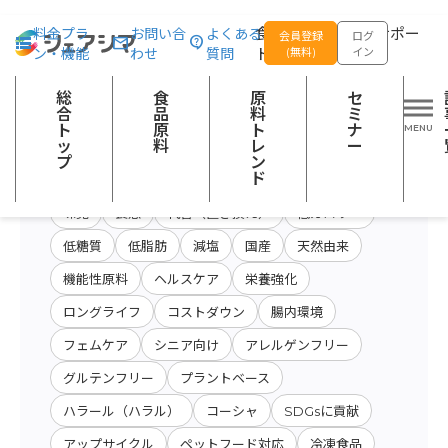
総合トップ
食品原料
商品特性カテゴリー：飲料等
食品の企画開発をサポー
料金プラ
お問い合
よくある
会員登録
ログ
ン・機能
わせ
質問
トする
(無料)
イン
原料・キーワード
原料・絞り込み検
総
食
原
セ
会社名から検索
検索
索
合
品
料
ミ
ト
原
ト
ナ
ッ
料
レ
ー
プ
ン
開発テーマ
ド
味覚
食感
代替（置き換え）
低カロリー
低糖質
低脂肪
減塩
国産
天然由来
機能性原料
ヘルスケア
栄養強化
ロングライフ
コストダウン
腸内環境
フェムケア
シニア向け
アレルゲンフリー
グルテンフリー
プラントベース
ハラール（ハラル）
コーシャ
SDGsに貢献
アップサイクル
ペットフード対応
冷凍食品