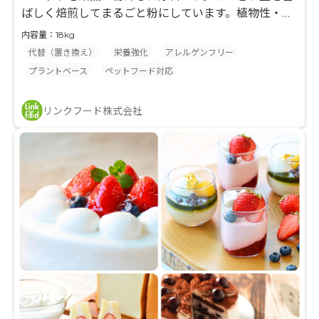
ばしく焙煎してまるごと粉にしています。植物性・ア
レルギー対応・代替品。
内容量：18kg
代替（置き換え）
栄養強化
アレルゲンフリー
プラントベース
ペットフード対応
リンクフード株式会社