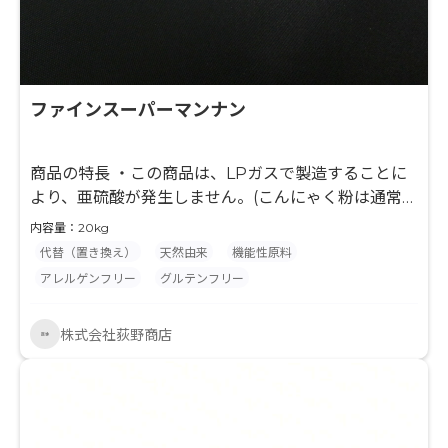
ファインスーパーマンナン
商品の特長 ・この商品は、LPガスで製造することに
より、亜硫酸が発生しません。(こんにゃく粉は通常、
製造上キャリーオーバーとして亜硫酸が残留します。)
内容量：20kg
・LPG乾燥したこんにゃく粉をアルコール洗浄し、こ
代替（置き換え）
天然由来
機能性原料
んにゃく粉特有の臭いや不純物を除去しています。 ・
アレルゲンフリー
グルテンフリー
通常のこんにゃく粉より細かく微粉砕しており、粘度
安定が迅速です。 ・粒子径規格：100メッシュパス
株式会社荻野商店