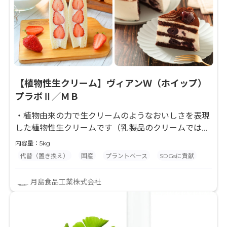
【植物性生クリーム】ヴィアンＷ（ホイップ）
プラボⅡ／ＭＢ
・植物由来の力で生クリームのようなおいしさを表現
した植物性生クリームです（乳製品のクリームではあ
りません）。 生クリームのようなおいしさとくちどけ
内容量：5kg
を再現しました。 ・RSPO MB認証製品（認証された
代替（置き換え）
国産
プラントベース
SDGsに貢献
持続可能なパーム油の生産に貢献しています。） ・
NPO法人ベジプロジェクトジャパンのヴィーガン認
月島食品工業株式会社
証を取得しています。 製品の詳細は
▶https://www.tsukishima.co.jp/products/vian_whipp
mb/