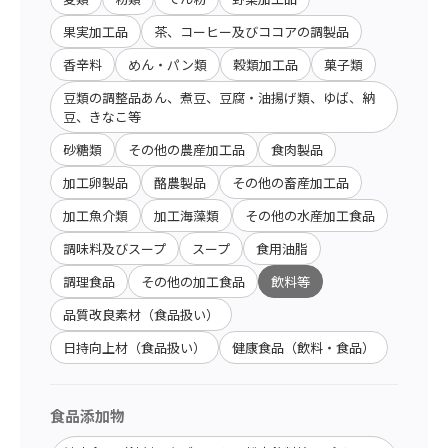
果実加工品
茶、コーヒー及びココアの調製品
香辛料
めん・パン類
穀類加工品
菓子類
豆類の調整品あん、煮豆、豆腐・油揚げ類、ゆば、納
豆、きなこ等
砂糖類
その他の農産加工品
食肉製品
加工卵製品
酪農製品
その他の畜産加工品
加工魚介類
加工海藻類
その他の水産加工食品
調味料及びスープ
スープ
食用油脂
調理食品
その他の加工食品
飲料等
品質改良素材（食品扱い）
日持向上材（食品扱い）
健康食品（飲料・食品）
食品添加物