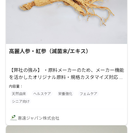
高麗人参・紅参（滅菌末/エキス）
【弊社の強み】 ・原料メーカーのため、メーカー機能
を活かしたオリジナル原料・規格カスタマイズ対応 ・
他社との差別化につながる処方設計・留型原料の開発
内容量：
・ドリンク用途を含む原料調整やラボテストの対応可
天然由来
ヘルスケア
栄養強化
フェムケア
能 ●ジンセノサイドを規格化した中国産高麗人参エキ
シニア向け
ス末原料です。各種認証を取得する工場で製造した抽
出パウダー。国内、海外で豊富な採用実績がある素材
惠遠ジャパン株式会社
です。 ●品質管理について 取得認定：
ISO9001,ISO22000,FSSC22000,KOSHER 他 その