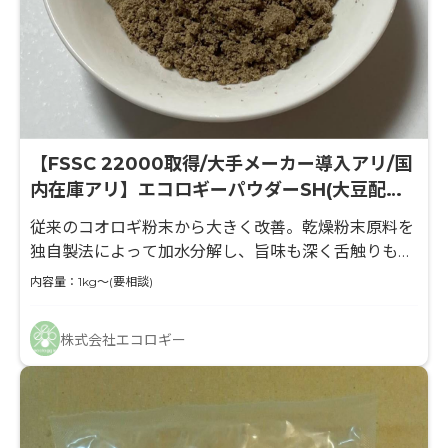
【FSSC 22000取得/大手メーカー導入アリ/国
内在庫アリ】エコロギーパウダーSH(大豆配合
品)
従来のコオロギ粉末から大きく改善。乾燥粉末原料を
独自製法によって加水分解し、旨味も深く舌触りも滑
らかになった粉末。口残りやエグみを改善していま
内容量：1kg～(要相談)
す。
株式会社エコロギー