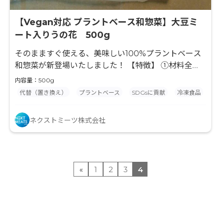
【Vegan対応 プラントベース和惣菜】大豆ミ
ート入りうの花 500g
そのまますぐ使える、美味しい100%プラントベース
和惣菜が新登場いたしました！ 【特徴】 ①材料全
て、ビーガン対応◎、インバウンド対応にも◎ ②60
内容量：500g
年以上続く老舗工場にて、手作業で製造し守り続けて
代替（置き換え）
プラントベース
SDGsに貢献
冷凍食品
きた、こだわりの味 ③解凍して盛り付けるだけ！繁忙
期や忙しい時間帯の人手不足解消に◎ ④おいしい和惣
ネクストミーツ株式会社
菜なので、ビーガンの方もそうでない方も楽しめる！
ビーガン用別メニューの用意が不要なので、食ロス対
策にもなる！ 大豆ミート入りうの花は、しっとりした
おからと細かい代替肉の食感が楽しめる、やさしいお
«
1
2
3
4
味。 ビュッフェ・御膳・定食・お弁当・お通しなどの
一品におすすめです。