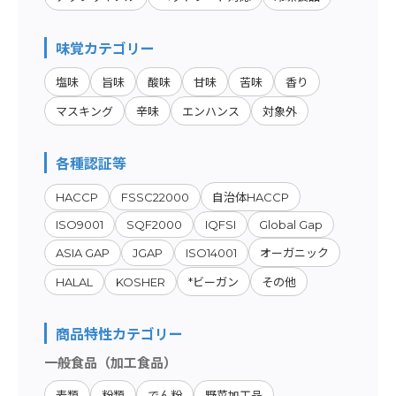
味覚カテゴリー
塩味
旨味
酸味
甘味
苦味
香り
マスキング
辛味
エンハンス
対象外
各種認証等
HACCP
FSSC22000
自治体HACCP
ISO9001
SQF2000
IQFSI
Global Gap
ASIA GAP
JGAP
ISO14001
オーガニック
HALAL
KOSHER
*ビーガン
その他
商品特性カテゴリー
一般食品（加工食品）
麦類
粉類
でん粉
野菜加工品