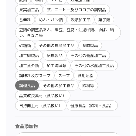
果実加工品
茶、コーヒー及びココアの調製品
香辛料
めん・パン類
穀類加工品
菓子類
豆類の調整品あん、煮豆、豆腐・油揚げ類、ゆば、納
豆、きなこ等
砂糖類
その他の農産加工品
食肉製品
加工卵製品
酪農製品
その他の畜産加工品
加工魚介類
加工海藻類
その他の水産加工食品
調味料及びスープ
スープ
食用油脂
調理食品
その他の加工食品
飲料等
品質改良素材（食品扱い）
日持向上材（食品扱い）
健康食品（飲料・食品）
食品添加物