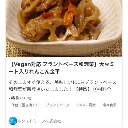
【Vegan対応 プラントベース和惣菜】大豆ミ
ート入りれんこん金平
そのまますぐ使える、美味しい100%プラントベース
和惣菜が新登場いたしました！ 【特徴】 ①材料全
て、ビーガン対応◎、インバウンド対応にも◎ ②60
内容量：500g
年以上続く老舗工場にて、手作業で製造し守り続けて
代替（置き換え）
プラントベース
SDGsに貢献
冷凍食品
きた、こだわりの味 ③解凍して盛り付けるだけ！繁忙
期や忙しい時間帯の人手不足解消に◎ ④おいしい和惣
ネクストミーツ株式会社
菜なので、ビーガンの方もそうでない方も楽しめる！