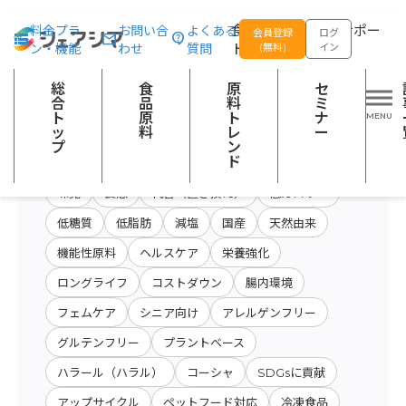
総合トップ
食品原料
商品特性カテゴリー：調理食品
食品の企画開発をサポー
料金プラ
お問い合
よくある
会員登録
ログ
ン・機能
わせ
質問
トする
(無料)
イン
原料・キーワード
原料・絞り込み検
総
食
原
セ
会社名から検索
検索
索
合
品
料
ミ
ト
原
ト
ナ
ッ
料
レ
ー
プ
ン
開発テーマ
ド
味覚
食感
代替（置き換え）
低カロリー
低糖質
低脂肪
減塩
国産
天然由来
機能性原料
ヘルスケア
栄養強化
ロングライフ
コストダウン
腸内環境
フェムケア
シニア向け
アレルゲンフリー
グルテンフリー
プラントベース
ハラール（ハラル）
コーシャ
SDGsに貢献
アップサイクル
ペットフード対応
冷凍食品