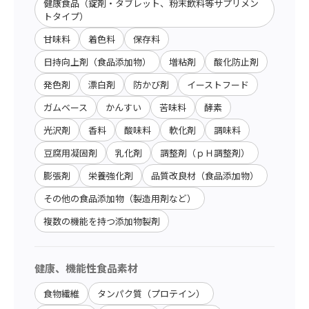
健康食品（錠剤・タブレット、粉末飲料等サプリメン
トタイプ）
甘味料
着色料
保存料
日持向上剤（食品添加物）
増粘剤
酸化防止剤
発色剤
漂白剤
防かび剤
イーストフード
ガムベース
かんすい
苦味料
酵素
光沢剤
香料
酸味料
軟化剤
調味料
豆腐用凝固剤
乳化剤
調整剤（ｐＨ調整剤）
膨張剤
栄養強化剤
品質改良材（食品添加物）
その他の食品添加物（製造用剤など）
複数の機能を持つ添加物製剤
健康、機能性食品素材
食物繊維
タンパク質（プロテイン）