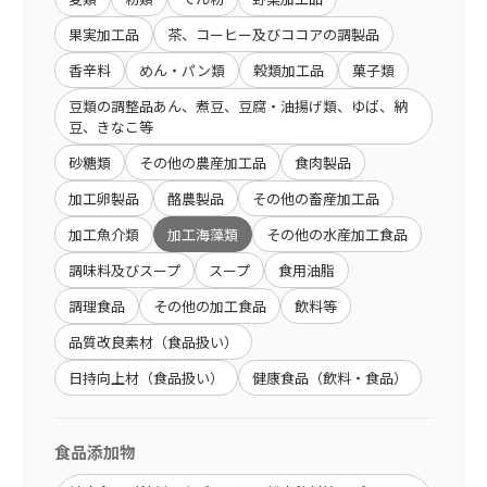
果実加工品
茶、コーヒー及びココアの調製品
香辛料
めん・パン類
穀類加工品
菓子類
豆類の調整品あん、煮豆、豆腐・油揚げ類、ゆば、納
豆、きなこ等
砂糖類
その他の農産加工品
食肉製品
加工卵製品
酪農製品
その他の畜産加工品
加工魚介類
加工海藻類
その他の水産加工食品
調味料及びスープ
スープ
食用油脂
調理食品
その他の加工食品
飲料等
品質改良素材（食品扱い）
日持向上材（食品扱い）
健康食品（飲料・食品）
食品添加物