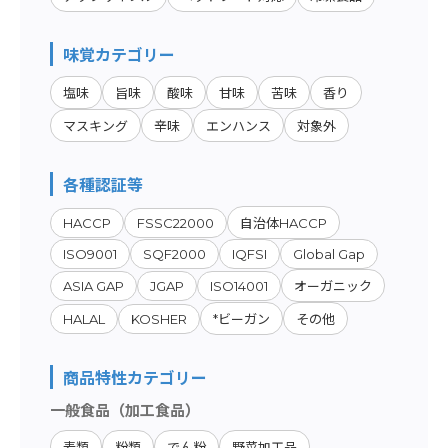
味覚カテゴリー
塩味
旨味
酸味
甘味
苦味
香り
マスキング
辛味
エンハンス
対象外
各種認証等
HACCP
FSSC22000
自治体HACCP
ISO9001
SQF2000
IQFSI
Global Gap
ASIA GAP
JGAP
ISO14001
オーガニック
HALAL
KOSHER
*ビーガン
その他
商品特性カテゴリー
一般食品（加工食品）
麦類
粉類
でん粉
野菜加工品