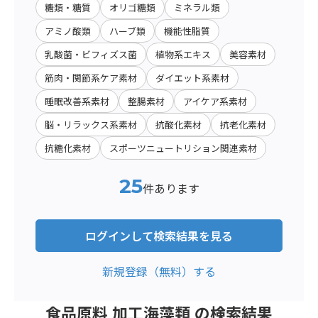
糖類・糖質
オリゴ糖類
ミネラル類
アミノ酸類
ハーブ類
機能性脂質
乳酸菌・ビフィズス菌
植物系エキス
美容素材
筋肉・関節系ケア素材
ダイエット系素材
睡眠改善系素材
整腸素材
アイケア系素材
脳・リラックス系素材
抗酸化素材
抗老化素材
抗糖化素材
スポーツニュートリション関連素材
25
件あります
ログインして検索結果を見る
新規登録（無料）する
食品原料 加工海藻類 の検索結果