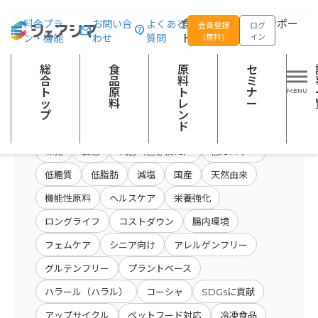
総合トップ
食品原料
商品特性カテゴリー：加工海藻類
食品の企画開発をサポー
料金プラ
お問い合
よくある
会員登録
ログ
ン・機能
わせ
質問
トする
(無料)
イン
原料・キーワード
原料・絞り込み検
総
食
原
セ
会社名から検索
検索
索
合
品
料
ミ
ト
原
ト
ナ
ッ
料
レ
ー
プ
ン
開発テーマ
ド
味覚
食感
代替（置き換え）
低カロリー
低糖質
低脂肪
減塩
国産
天然由来
機能性原料
ヘルスケア
栄養強化
ロングライフ
コストダウン
腸内環境
フェムケア
シニア向け
アレルゲンフリー
グルテンフリー
プラントベース
ハラール（ハラル）
コーシャ
SDGsに貢献
アップサイクル
ペットフード対応
冷凍食品