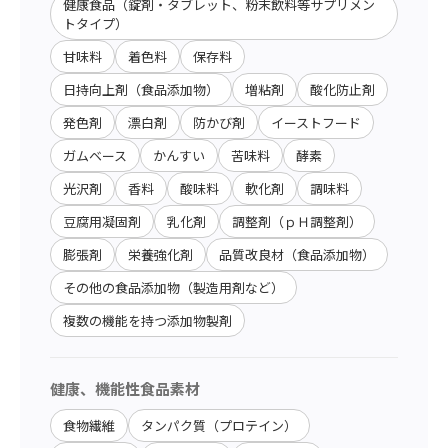
健康食品（錠剤・タブレット、粉末飲料等サプリメン
トタイプ）
甘味料
着色料
保存料
日持向上剤（食品添加物）
増粘剤
酸化防止剤
発色剤
漂白剤
防かび剤
イーストフード
ガムベース
かんすい
苦味料
酵素
光沢剤
香料
酸味料
軟化剤
調味料
豆腐用凝固剤
乳化剤
調整剤（ｐＨ調整剤）
膨張剤
栄養強化剤
品質改良材（食品添加物）
その他の食品添加物（製造用剤など）
複数の機能を持つ添加物製剤
健康、機能性食品素材
食物繊維
タンパク質（プロテイン）