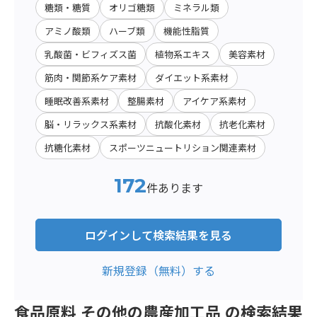
糖類・糖質
オリゴ糖類
ミネラル類
アミノ酸類
ハーブ類
機能性脂質
乳酸菌・ビフィズス菌
植物系エキス
美容素材
筋肉・関節系ケア素材
ダイエット系素材
睡眠改善系素材
整腸素材
アイケア系素材
脳・リラックス系素材
抗酸化素材
抗老化素材
抗糖化素材
スポーツニュートリション関連素材
172
件あります
ログインして検索結果を見る
新規登録（無料）する
食品原料 その他の農産加工品 の検索結果