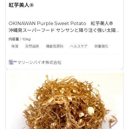
紅芋美人®
OKINAWAN Purple Sweet Potato 紅芋美人®
沖縄発スーパーフード サンサンと降り注ぐ強い太陽の
光を一身に浴びて育つ沖縄素材は、他の地域とは違う
内容量：10kg
独特の強い色、香り、それに由来する特徴的な成分を
味覚
天然由来
機能性原料
ヘルスケア
栄養強化
持っています。この強い色、香りなどは照りつける陽
射し(紫外線) から自身を守るための防御成分の1 つと
マリーンバイオ株式会社
して知られるポリフェノールなどのフィトケミカルで
あり、素材自身を守る以外に、それを食するヒトや動
物の健康を維持、増進する上でも欠かせない成分であ
るとして、県内でもさかんに研究が勧められていま
す。