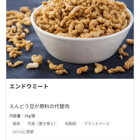
エンドウミート
えんどう豆が原料の代替肉
内容量：3㎏/袋
食感
代替（置き換え）
低脂肪
プラントベース
SDGsに貢献