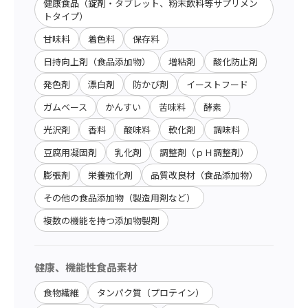
健康食品（錠剤・タブレット、粉末飲料等サプリメン
トタイプ）
甘味料
着色料
保存料
日持向上剤（食品添加物）
増粘剤
酸化防止剤
発色剤
漂白剤
防かび剤
イーストフード
ガムベース
かんすい
苦味料
酵素
光沢剤
香料
酸味料
軟化剤
調味料
豆腐用凝固剤
乳化剤
調整剤（ｐＨ調整剤）
膨張剤
栄養強化剤
品質改良材（食品添加物）
その他の食品添加物（製造用剤など）
複数の機能を持つ添加物製剤
健康、機能性食品素材
食物繊維
タンパク質（プロテイン）