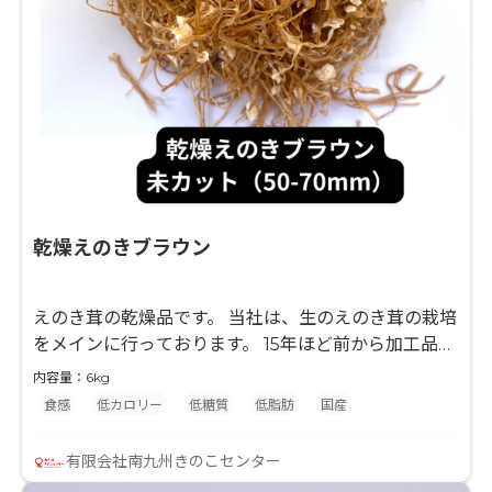
乾燥えのきブラウン
えのき茸の乾燥品です。 当社は、生のえのき茸の栽培
をメインに行っております。 15年ほど前から加工品に
着手し、この度「大腸菌群陰性」を確立することに成
内容量：6kg
功しました。 菌で出来ているきのこは乾燥しただけで
食感
低カロリー
低糖質
低脂肪
国産
は、大腸菌群はいるものです。 長年の試行錯誤の結
果、当社では独自にえのき茸の乾燥品で「大腸菌群陰
有限会社南九州きのこセンター
性」を確立させました。