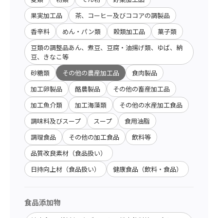
果実加工品
茶、コーヒー及びココアの調製品
香辛料
めん・パン類
穀類加工品
菓子類
豆類の調整品あん、煮豆、豆腐・油揚げ類、ゆば、納
豆、きなこ等
砂糖類
その他の農産加工品
食肉製品
加工卵製品
酪農製品
その他の畜産加工品
加工魚介類
加工海藻類
その他の水産加工食品
調味料及びスープ
スープ
食用油脂
調理食品
その他の加工食品
飲料等
品質改良素材（食品扱い）
日持向上材（食品扱い）
健康食品（飲料・食品）
食品添加物