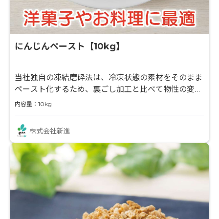
にんじんペースト【10kg】
当社独自の凍結磨砕法は、冷凍状態の素材をそのまま
ペースト化するため、裏ごし加工と比べて物性の変化
を抑えられます。そのため素材そのものの鮮やかな色
内容量：10kg
が保持され野菜らしさを活かした商品へご活用いただ
けます。
株式会社新進