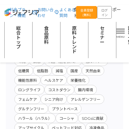
総合トップ
食品原料
商品特性カテゴリー：その他の農産加工品
食品の企画開発をサポー
料金プラ
お問い合
よくある
会員登録
ログ
ン・機能
わせ
質問
トする
(無料)
イン
原料・キーワード
原料・絞り込み検
総
食
原
セ
会社名から検索
検索
索
合
品
料
ミ
ト
原
ト
ナ
ッ
料
レ
ー
プ
ン
開発テーマ
ド
味覚
食感
代替（置き換え）
低カロリー
低糖質
低脂肪
減塩
国産
天然由来
機能性原料
ヘルスケア
栄養強化
ロングライフ
コストダウン
腸内環境
フェムケア
シニア向け
アレルゲンフリー
グルテンフリー
プラントベース
ハラール（ハラル）
コーシャ
SDGsに貢献
アップサイクル
ペットフード対応
冷凍食品