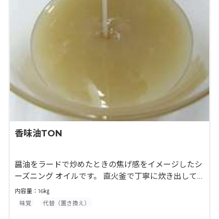
香味油TON
醤油をラードで炒めたときの焦げ感をイメージしたシ
ーズニング オイルです。 直火釜で丁寧に炊き出して
いるため、ラードのコク・旨味・調理感 が付与できま
内容量：16㎏
す。
味覚
代替（置き換え）