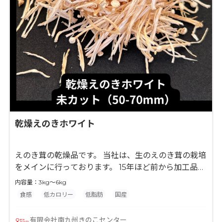
乾燥えのきホワイト
えのき茸の乾燥品です。 当社は、生のえのき茸の栽培
をメインに行っております。 15年ほど前から加工品に
着手し、えのき茸の乾燥品の安定供給を実現していま
内容量：3kg～6kg
す。 長期保存が可能で、えのき茸本来の白さを保った
食感
低カロリー
低脂肪
国産
乾燥技術に定評があります。 使用用途に合わせて、3
種類のサイズをご用意しています。
有限会社南九州きのこセンター