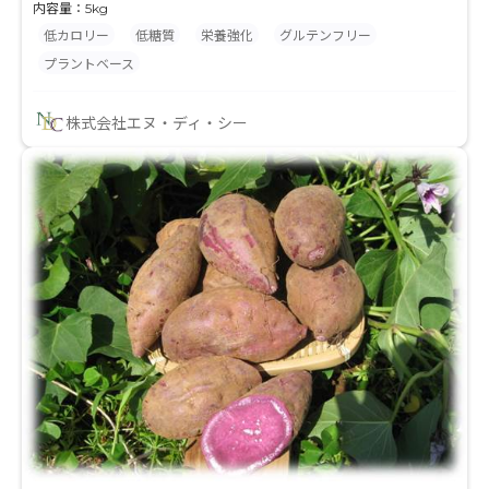
パク質を60%以上含みます。
内容量：5kg
低カロリー
低糖質
栄養強化
グルテンフリー
プラントベース
株式会社エヌ・ディ・シー