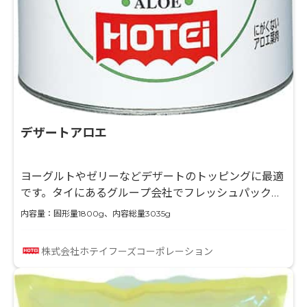
デザートアロエ
ヨーグルトやゼリーなどデザートのトッピングに最適
です。タイにあるグループ会社でフレッシュパックし
ており、アロエならでは食感を楽しめます。
内容量：固形量1800g、内容総量3035g
株式会社ホテイフーズコーポレーション