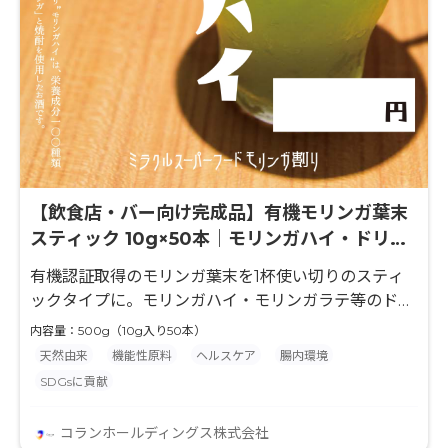
【飲食店・バー向け完成品】有機モリンガ葉末
スティック 10g×50本｜モリンガハイ・ドリン
ク用途
有機認証取得のモリンガ葉末を1杯使い切りのスティ
ックタイプに。モリンガハイ・モリンガラテ等のドリ
ンクメニューにそのまま使える完成品。飲食店・ホテ
内容量：500g（10g入り50本）
ル・カフェでの採用に最適。
天然由来
機能性原料
ヘルスケア
腸内環境
SDGsに貢献
コランホールディングス株式会社