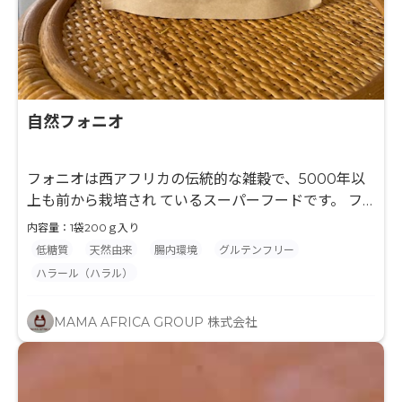
自然フォニオ
フォニオは西アフリカの伝統的な雑穀で、5000年以
上も前から栽培され ているスーパーフードです。 フ
ォニオはまずグルテンフリーです。グルテンアレルギ
内容量：1袋200ｇ入り
ーやダイエット 中の人、また美容にも効果が期待され
低糖質
天然由来
腸内環境
グルテンフリー
ます。また栄養価が高いだけでは なく、血糖値の上昇
ハラール（ハラル）
を抑えることができますので、糖尿病の治療や 消化器
系の病気、泌尿器系の病気など、あらゆる場面で欠か
MAMA AFRICA GROUP 株式会社
すことの できない食材となりつつあります。