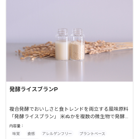
発酵ライスブランP
複合発酵でおいしさと食トレンドを両立する風味原料
「発酵ライスブラン」 米ぬかを複数の微生物で発酵さ
せた天然由来の食品原料です。 ラクトン類をはじめと
内容量：
する複雑な発酵代謝産物が、味・香り・コクの三方向
味覚
食感
アレルゲンフリー
プラントベース
からおいしさを底上げします。 菓子や飲料、加工食品