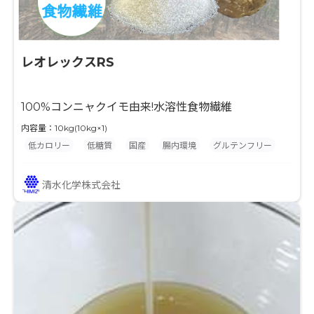
レオレックスRS
100%コンニャクイモ由来!水溶性食物繊維
内容量：10kg(10kg×1)
低カロリー
低糖質
国産
腸内環境
グルテンフリー
清水化学株式会社