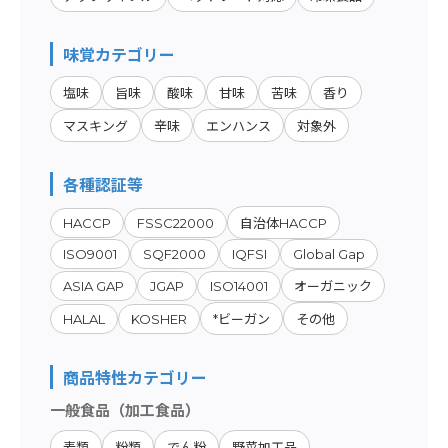
味覚カテゴリー
塩味
旨味
酸味
甘味
苦味
香り
マスキング
辛味
エンハンス
対象外
各種認証等
HACCP
FSSC22000
自治体HACCP
ISO9001
SQF2000
IQFSI
Global Gap
ASIA GAP
JGAP
ISO14001
オーガニック
HALAL
KOSHER
*ビーガン
その他
商品特性カテゴリー
一般食品（加工食品）
麦類
粉類
でん粉
野菜加工品