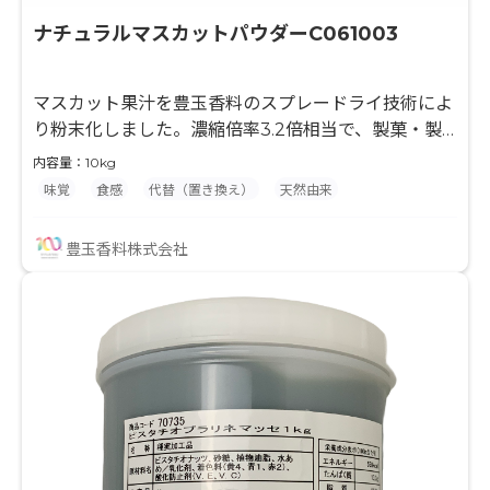
ナチュラルマスカットパウダーC061003
マスカット果汁を豊玉香料のスプレードライ技術によ
り粉末化しました。濃縮倍率3.2倍相当で、製菓・製
パン・粉末飲料等の風味付けに最適な原料です。果汁
内容量：10kg
とデキストリンのみを使用して粉末化していますの
味覚
食感
代替（置き換え）
天然由来
で、最終製品の味付けやバリエーションが広がり、
様々な用途でご使用頂けます。 水分との相性が良くな
豊玉香料株式会社
い製品に対して、果汁入りを謳う事ができます。