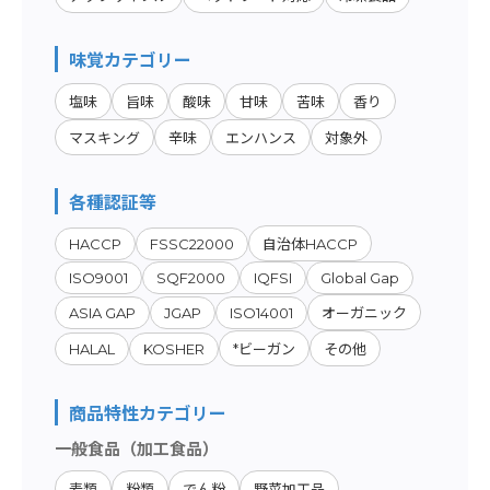
味覚カテゴリー
塩味
旨味
酸味
甘味
苦味
香り
マスキング
辛味
エンハンス
対象外
各種認証等
HACCP
FSSC22000
自治体HACCP
ISO9001
SQF2000
IQFSI
Global Gap
ASIA GAP
JGAP
ISO14001
オーガニック
HALAL
KOSHER
*ビーガン
その他
商品特性カテゴリー
一般食品（加工食品）
麦類
粉類
でん粉
野菜加工品