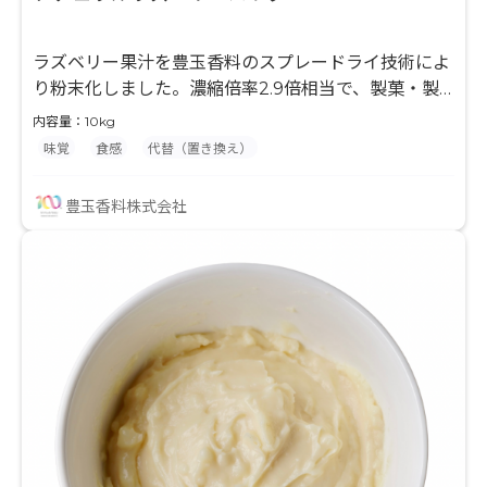
ラズベリー果汁を豊玉香料のスプレードライ技術によ
り粉末化しました。濃縮倍率2.9倍相当で、製菓・製
パン・粉末飲料等の風味付けに最適な原料です。果汁
内容量：10kg
とデキストリンのみを使用して粉末化していますの
味覚
食感
代替（置き換え）
で、最終製品の味付けやバリエーションが広がり、
様々な用途でご使用頂けます。 水分との相性が良くな
豊玉香料株式会社
い製品に対して、果汁入りを謳う事ができます。