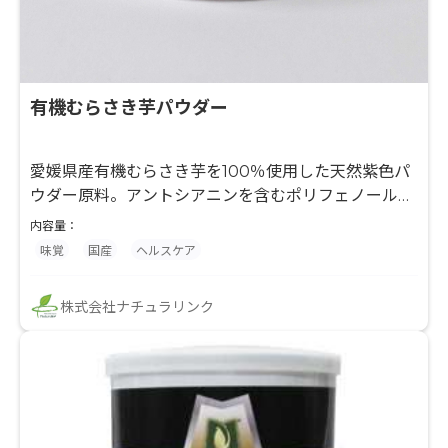
有機むらさき芋パウダー
愛媛県産有機むらさき芋を100％使用した天然紫色パ
ウダー原料。アントシアニンを含むポリフェノール素
材として、抗酸化訴求が可能です。着色料不使用の商
内容量：
品設計に対応し、菓子・ベーカリー・ドリンク・健康
味覚
国産
ヘルスケア
食品向けに幅広く活用可能。有機対応原料としてナチ
ュラル・クリーンラベル市場にも最適です。
株式会社ナチュラリンク