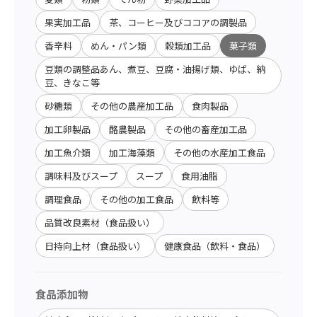
果実加工品
茶、コーヒー及びココアの調製品
香辛料
めん・パン類
穀類加工品
菓子類
豆類の調整品あん、煮豆、豆腐・油揚げ類、ゆば、納
豆、きなこ等
砂糖類
その他の農産加工品
食肉製品
加工卵製品
酪農製品
その他の畜産加工品
加工魚介類
加工海藻類
その他の水産加工食品
調味料及びスープ
スープ
食用油脂
調理食品
その他の加工食品
飲料等
品質改良素材（食品扱い）
日持向上材（食品扱い）
健康食品（飲料・食品）
食品添加物