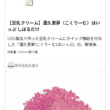
【豆乳クリーム】濃久里夢（こくりーむ）ほい
っぷ しぼるだけ
USS製法で作った豆乳クリームにホイップ機能を付与
した「濃久里夢(こくりーむ)ほいっぷ」の、解凍後そ
のまま使える商品です。
内容量：500ml絞り袋
株式会社丸冨士