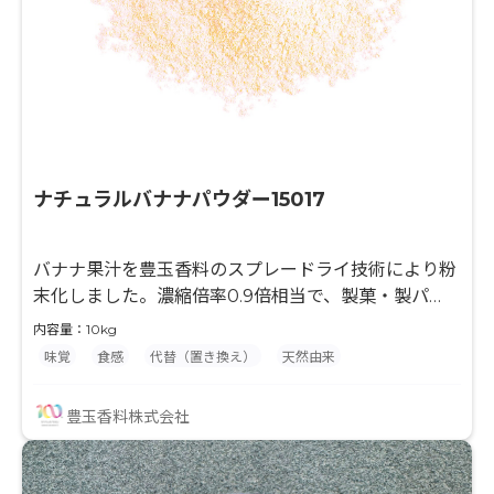
ナチュラルバナナパウダー15017
バナナ果汁を豊玉香料のスプレードライ技術により粉
末化しました。濃縮倍率0.9倍相当で、製菓・製パ
ン・粉末飲料等の風味付けに最適な原料です。果汁と
内容量：10kg
デキストリンのみを使用して粉末化していますので、
味覚
食感
代替（置き換え）
天然由来
最終製品の味付けやバリエーションが広がり、様々な
用途でご使用頂けます。 水分との相性が良くない製品
豊玉香料株式会社
に対して、果汁入りを謳う事ができます。