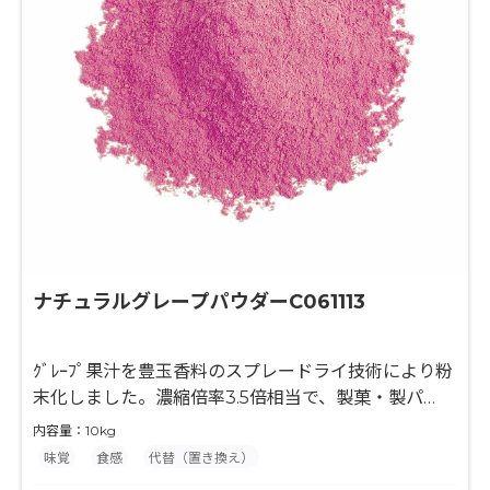
ナチュラルグレープパウダーC061113
ｸﾞﾚｰﾌﾟ果汁を豊玉香料のスプレードライ技術により粉
末化しました。濃縮倍率3.5倍相当で、製菓・製パ
ン・粉末飲料等の風味付けに最適な原料です。果汁と
内容量：10kg
デキストリンのみを使用して粉末化していますので、
味覚
食感
代替（置き換え）
最終製品の味付けやバリエーションが広がり、様々な