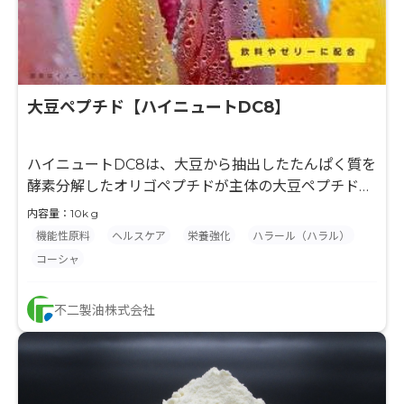
大豆ペプチド【ハイニュートDC8】
ハイニュートDC8は、大豆から抽出したたんぱく質を
酵素分解したオリゴペプチドが主体の大豆ペプチドで
す。 有効なアミノ酸供給源として、各種機能性食品、
内容量：10k g
スポーツ ニュートリション製品に使用されておりま
機能性原料
ヘルスケア
栄養強化
ハラール（ハラル）
す。
コーシャ
不二製油株式会社