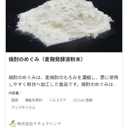
焼酎のめぐみ（麦麹発酵液粉末）
焼酎のめぐみは、麦焼酎のもろみを濃縮し、更に使用
しやすく粉状へ加工した食品です。焼酎のめぐみは、
酵母などの豊富な栄養素を含む天然素材として注目さ
内容量：
れており、タンパク質、有機酸やクエン酸、GABAな
国産
機能性原料
ヘルスケア
SDGsに貢献
ど様々な栄養成分が含まれています。 原料となる麦焼
アップサイクル
酎もろみは、創業150年を超える老舗本格焼酎メーカ
ーが、厳選された麦や麹、酵母を原料とし、食品安全
株式会社ナチュラリンク
に関する国際規格（FSSC22000）を取得した工場で