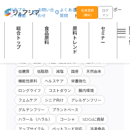
総合トップ
食品原料
商品特性カテゴリー：菓子類
食品の企画開発をサポー
料金プラ
お問い合
よくある
会員登録
ログ
ン・機能
わせ
質問
トする
(無料)
イン
原料・キーワード
原料・絞り込み検
総
食
原
セ
会社名から検索
検索
索
合
品
料
ミ
ト
原
ト
ナ
ッ
料
レ
ー
プ
ン
開発テーマ
ド
味覚
食感
代替（置き換え）
低カロリー
低糖質
低脂肪
減塩
国産
天然由来
機能性原料
ヘルスケア
栄養強化
ロングライフ
コストダウン
腸内環境
フェムケア
シニア向け
アレルゲンフリー
グルテンフリー
プラントベース
ハラール（ハラル）
コーシャ
SDGsに貢献
アップサイクル
ペットフード対応
冷凍食品