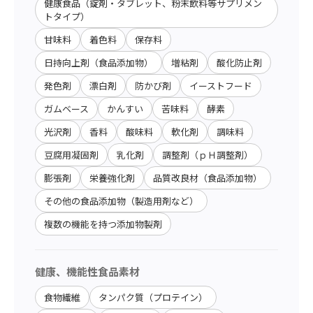
健康食品（錠剤・タブレット、粉末飲料等サプリメン
トタイプ）
甘味料
着色料
保存料
日持向上剤（食品添加物）
増粘剤
酸化防止剤
発色剤
漂白剤
防かび剤
イーストフード
ガムベース
かんすい
苦味料
酵素
光沢剤
香料
酸味料
軟化剤
調味料
豆腐用凝固剤
乳化剤
調整剤（ｐＨ調整剤）
膨張剤
栄養強化剤
品質改良材（食品添加物）
その他の食品添加物（製造用剤など）
複数の機能を持つ添加物製剤
健康、機能性食品素材
食物繊維
タンパク質（プロテイン）