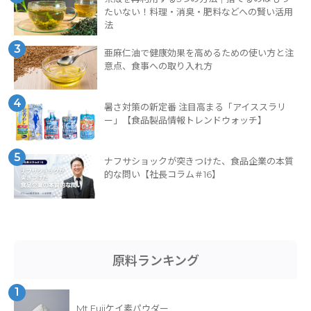
たいない！料理・消臭・肥料などへの賢い活用
法
3
亜麻仁油で健康効果を高めるための使い方と注
意点、食事への取り入れ方
4
暑さ対策の新定番 注目高まる「アイススラリ
ー」【食品製品情報トレンドウォッチ】
5
ナフサショックが突きつけた、食品企業の本質
的な問い【社長コラム＃16】
原料ランキング
1
Mt.Fujiケイ素パウダー