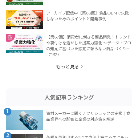
アーカイブ配信中【第68回】食品OEMで失敗
しないためのポイントと開発事例
【第67回】消費者に刺さる商品開発！トレンド
や裏付けを活かした提案力強化 ～データ・プロ
の知見に基づいた感覚に頼らない商品づくり～
（11/12）
もっと見る
人気記事ランキング
1
資材メーカーに聞くナフサショックの実態｜食
品業界への影響と企業の対応策を解説
2
茶殻を再利用する5つの方法｜捨てるのはもっ