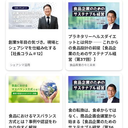
プラネタリーヘルスダイエ
創業9年目の気づき。現場と
ットとは何か ── これから
シェアシマを仕組み化する
の食品設計の前提【食品企
【社長コラム＃12】
業のためのサステナブル経
営（第37回）】
シェアシマ活用
食品産業の今と未来
食の転換は、食卓からでは
食品におけるマスバランス
なく、商品企画会議室から
方式とは？事例や認証をわ
始まる【食品企業のための
かりやすく解説
サステナブル経営（第36