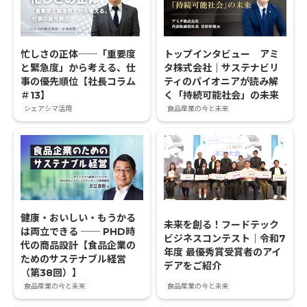
忙しさの正体──「重要度
トップインタビュー アミ
と緊急度」から考える、仕
タ株式会社｜サステナビリ
事の優先順位【社長コラム
ティのパイオニアが読み解
＃13】
く「持続可能社会」の未来
シェアシマ活用
食品産業の今と未来
健康・おいしい・もうかる
未来を創る！フードテック
は両立できる ── PHD時
ビジネスコンテスト｜令和7
代の商品設計【食品企業の
年度 最優秀賞受賞者のアイ
ためのサステナブル経営
デアをご紹介
（第38回）】
食品産業の今と未来
食品産業の今と未来