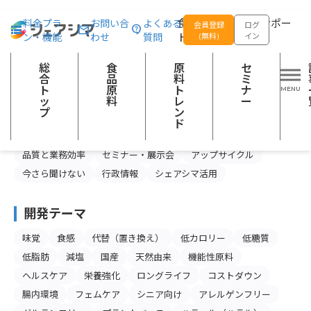
総合トップ
記事一覧
SDGsに貢献
食品の企画開発をサポー
料金プラ
お問い合
よくある
会員登録
ログ
ン・機能
わせ
質問
トする
(無料)
イン
SDGsに貢献の記事一覧
総
食
原
セ
合
品
料
ミ
ト
原
ト
ナ
カテゴリー
ッ
料
レ
ー
プ
ン
食品産業の今と未来
スキルアップ
ド
製品情報・マーケティング
注目の食品原料
品質と業務効率
セミナー・展示会
アップサイクル
今さら聞けない
行政情報
シェアシマ活用
開発テーマ
味覚
食感
代替（置き換え）
低カロリー
低糖質
低脂肪
減塩
国産
天然由来
機能性原料
ヘルスケア
栄養強化
ロングライフ
コストダウン
腸内環境
フェムケア
シニア向け
アレルゲンフリー