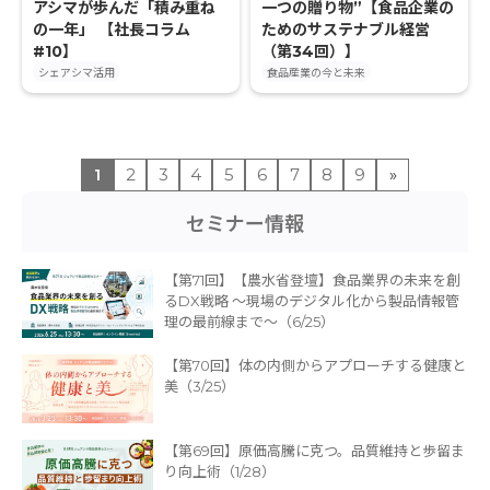
アシマが歩んだ「積み重ね
一つの贈り物”【食品企業の
の一年」 【社長コラム
ためのサステナブル経営
#10】
（第34回）】
シェアシマ活用
食品産業の今と未来
1
2
3
4
5
6
7
8
9
»
セミナー情報
【第71回】【農水省登壇】食品業界の未来を創
るDX戦略 〜現場のデジタル化から製品情報管
理の最前線まで〜（6/25）
【第70回】体の内側からアプローチする健康と
美（3/25）
【第69回】原価高騰に克つ。品質維持と歩留ま
り向上術（1/28）