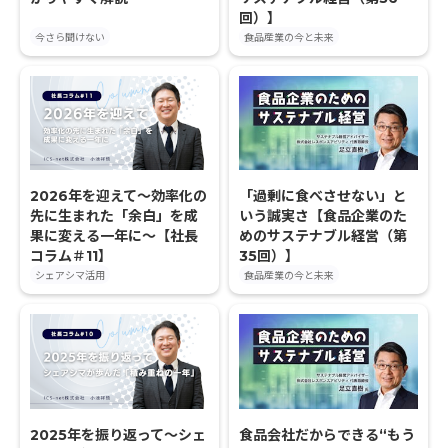
回）】
今さら聞けない
食品産業の今と未来
2026年を迎えて〜効率化の
「過剰に食べさせない」と
先に生まれた「余白」を成
いう誠実さ【食品企業のた
果に変える一年に〜【社長
めのサステナブル経営（第
コラム＃11】
35回）】
シェアシマ活用
食品産業の今と未来
2025年を振り返って〜シェ
食品会社だからできる“もう