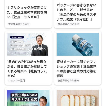
パッケージに書ききれない
ナフサショックが突きつけ
ものを、どこに載せるか
た、食品企業の本質的な問
【食品企業のためのサステ
い【社長コラム＃16】
ナブル経営（第41回）】
食品産業の今と未来
食品産業の今と未来
1日のPVがゼロだった日々
資材メーカーに聞くナフサ
から、毎日誰かが登録して
ショックの実態｜食品業界
くれる場所へ【社長コラム
への影響と企業の対応策を
＃15】
解説
シェアシマ活用
食品産業の今と未来