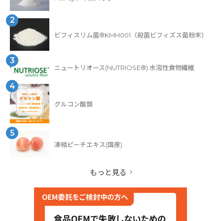
2
ビフィスリム菌®KMH001（殺菌ビフィズス菌粉末）
3
ニュートリオース(NUTRIOSE®) 水溶性食物繊維
4
グルコン酸類
5
凍結ピーチエキス(国産)
もっと見る