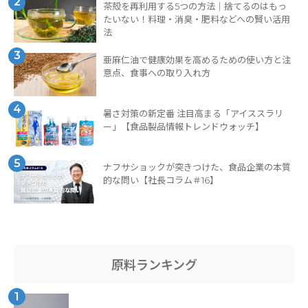
2
茶殻を再利用する5つの方法｜捨てるのはもっ
たいない！料理・消臭・肥料などへの賢い活用
法
3
亜麻仁油で健康効果を高めるための使い方と注
意点、食事への取り入れ方
4
暑さ対策の新定番 注目高まる「アイススラリ
ー」【食品製品情報トレンドウォッチ】
5
ナフサショックが突きつけた、食品企業の本質
的な問い【社長コラム＃16】
原料ランキング
1