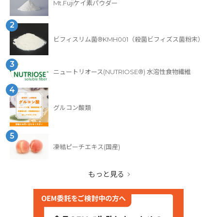
Mt.Fujiケイ素パウダー
2
ビフィスリム菌®KMH001（殺菌ビフィズス菌粉末）
3
ニュートリオース(NUTRIOSE®) 水溶性食物繊維
4
グルコン酸類
5
凍結ピーチエキス(国産)
もっと見る