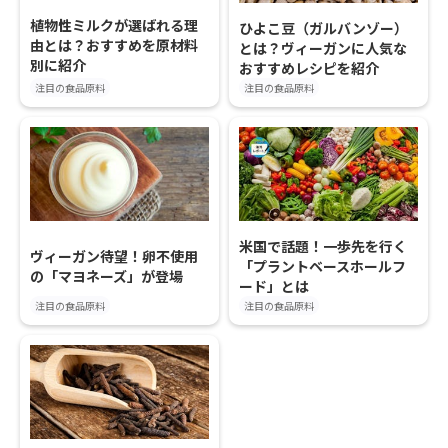
植物性ミルクが選ばれる理
ひよこ豆（ガルバンゾー）
由とは？おすすめを原材料
とは？ヴィーガンに人気な
別に紹介
おすすめレシピを紹介
注目の食品原料
注目の食品原料
米国で話題！一歩先を行く
ヴィーガン待望！卵不使用
「プラントベースホールフ
の「マヨネーズ」が登場
ード」とは
注目の食品原料
注目の食品原料