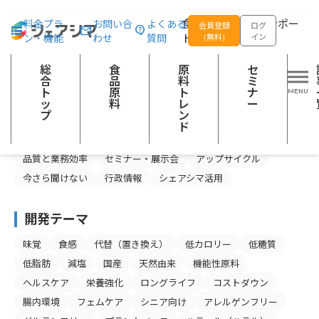
総合トップ
記事一覧
プラントベース
食品の企画開発をサポー
料金プラ
お問い合
よくある
会員登録
ログ
ン・機能
わせ
質問
トする
(無料)
イン
プラントベースの記事一覧
総
食
原
セ
合
品
料
ミ
ト
原
ト
ナ
カテゴリー
ッ
料
レ
ー
プ
ン
食品産業の今と未来
スキルアップ
ド
製品情報・マーケティング
注目の食品原料
品質と業務効率
セミナー・展示会
アップサイクル
今さら聞けない
行政情報
シェアシマ活用
開発テーマ
味覚
食感
代替（置き換え）
低カロリー
低糖質
低脂肪
減塩
国産
天然由来
機能性原料
ヘルスケア
栄養強化
ロングライフ
コストダウン
腸内環境
フェムケア
シニア向け
アレルゲンフリー