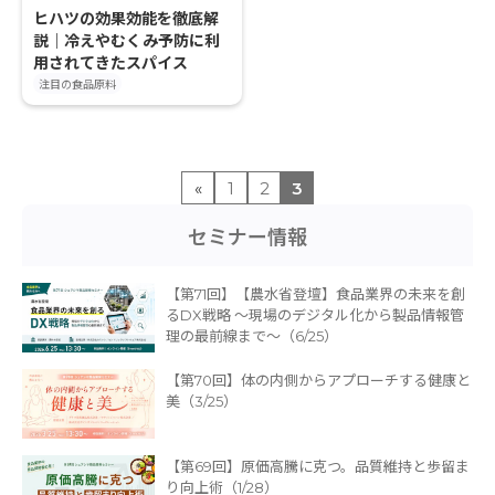
ヒハツの効果効能を徹底解
説｜冷えやむくみ予防に利
用されてきたスパイス
注目の食品原料
«
1
2
3
セミナー情報
【第71回】【農水省登壇】食品業界の未来を創
るDX戦略 〜現場のデジタル化から製品情報管
理の最前線まで〜（6/25）
【第70回】体の内側からアプローチする健康と
美（3/25）
【第69回】原価高騰に克つ。品質維持と歩留ま
り向上術（1/28）