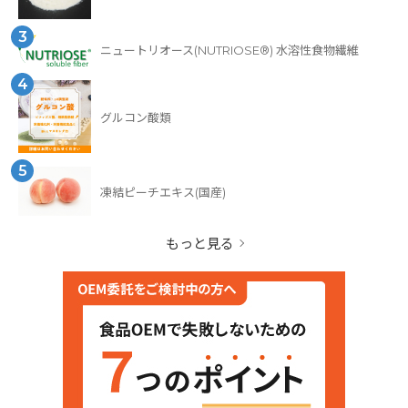
3
ニュートリオース(NUTRIOSE®) 水溶性食物繊維
4
グルコン酸類
5
凍結ピーチエキス(国産)
もっと見る