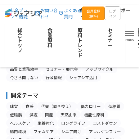
総合トップ
記事一覧
プラントベース
食品の企画開発をサポー
料金プラ
お問い合
よくある
会員登録
ログ
ン・機能
わせ
質問
トする
(無料)
イン
プラントベースの記事一覧
総
食
原
セ
合
品
料
ミ
ト
原
ト
ナ
カテゴリー
ッ
料
レ
ー
プ
ン
食品産業の今と未来
スキルアップ
ド
製品情報・マーケティング
注目の食品原料
品質と業務効率
セミナー・展示会
アップサイクル
今さら聞けない
行政情報
シェアシマ活用
開発テーマ
味覚
食感
代替（置き換え）
低カロリー
低糖質
低脂肪
減塩
国産
天然由来
機能性原料
ヘルスケア
栄養強化
ロングライフ
コストダウン
腸内環境
フェムケア
シニア向け
アレルゲンフリー