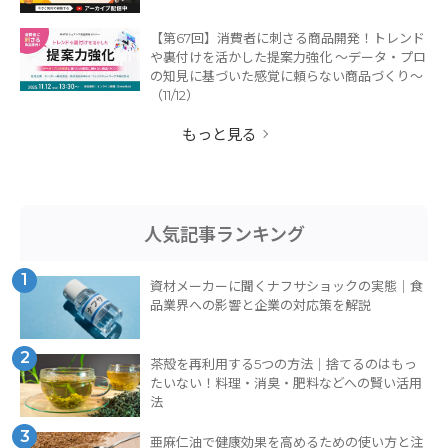
【第67回】消費者に刺さる商品開発！トレンド
や裏付けを活かした提案力強化 ～データ・プロ
の知見に基づいた感覚に頼らない商品づくり～
（11/12）
もっと見る
人気記事ランキング
1
資材メーカーに聞くナフサショックの実態｜食
品業界への影響と企業の対応策を解説
2
茶殻を再利用する5つの方法｜捨てるのはもっ
たいない！料理・消臭・肥料などへの賢い活用
法
3
亜麻仁油で健康効果を高めるための使い方と注