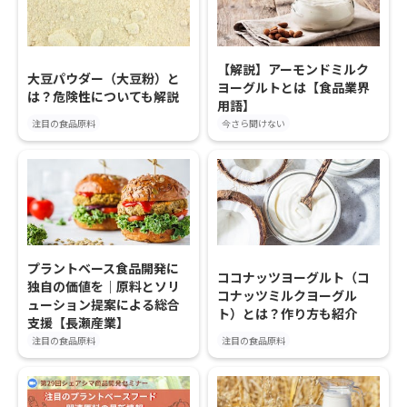
【解説】アーモンドミルク
大豆パウダー（大豆粉）と
ヨーグルトとは【食品業界
は？危険性についても解説
用語】
注目の食品原料
今さら聞けない
プラントベース食品開発に
ココナッツヨーグルト（コ
独自の価値を｜原料とソリ
コナッツミルクヨーグル
ューション提案による総合
ト）とは？作り方も紹介
支援【長瀬産業】
注目の食品原料
注目の食品原料