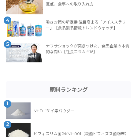
意点、食事への取り入れ方
4
暑さ対策の新定番 注目高まる「アイススラリ
ー」【食品製品情報トレンドウォッチ】
5
ナフサショックが突きつけた、食品企業の本質
的な問い【社長コラム＃16】
原料ランキング
1
Mt.Fujiケイ素パウダー
2
ビフィスリム菌®KMH001（殺菌ビフィズス菌粉末）