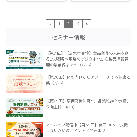
«
1
2
3
»
セミナー情報
【第71回】【農水省登壇】食品業界の未来を創
るDX戦略 〜現場のデジタル化から製品情報管
理の最前線まで〜（6/25）
【第70回】体の内側からアプローチする健康と
美（3/25）
【第69回】原価高騰に克つ。品質維持と歩留ま
り向上術（1/28）
アーカイブ配信中【第68回】食品OEMで失敗
しないためのポイントと開発事例