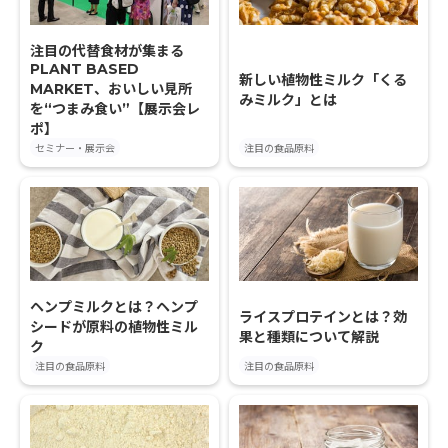
注目の代替食材が集まる
PLANT BASED
新しい植物性ミルク「くる
MARKET、おいしい見所
みミルク」とは
を“つまみ食い”【展示会レ
ポ】
セミナー・展示会
注目の食品原料
ヘンプミルクとは？ヘンプ
ライスプロテインとは？効
シードが原料の植物性ミル
果と種類について解説
ク
注目の食品原料
注目の食品原料