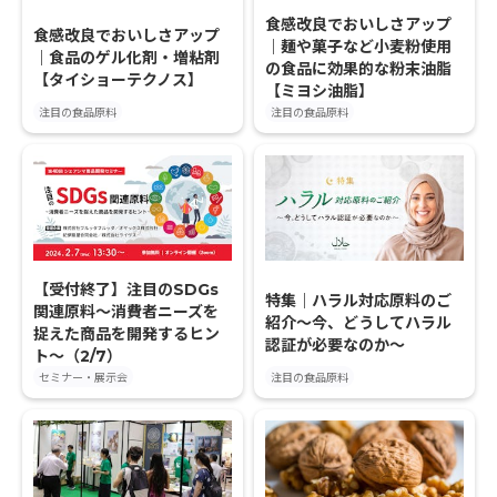
食感改良でおいしさアップ
食感改良でおいしさアップ
｜麺や菓子など小麦粉使用
｜食品のゲル化剤・増粘剤
の食品に効果的な粉末油脂
【タイショーテクノス】
【ミヨシ油脂】
注目の食品原料
注目の食品原料
【受付終了】注目のSDGs
特集｜ハラル対応原料のご
関連原料〜消費者ニーズを
紹介〜今、どうしてハラル
捉えた商品を開発するヒン
認証が必要なのか〜
ト〜（2/7）
セミナー・展示会
注目の食品原料