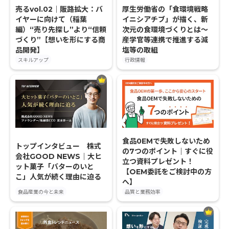
売るvol.02｜販路拡大：バ
厚生労働省の「食環境戦略
イヤーに向けて（稲葉
イニシアチブ」が描く、新
編）“売り先探し”より“信頼
次元の食環境づくりとは～
づくり”【想いを形にする商
産学官等連携で推進する減
品開発】
塩等の取組
スキルアップ
行政情報
食品0EMで失敗しないため
トップインタビュー 株式
の7つのポイント｜すぐに役
会社GOOD NEWS｜大ヒ
立つ資料プレゼント！
ット菓子「バターのいと
【OEM委託をご検討中の方
こ」人気が続く理由に迫る
へ】
食品産業の今と未来
品質と業務効率