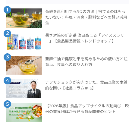
1
茶殻を再利用する5つの方法｜捨てるのはもっ
たいない！料理・消臭・肥料などへの賢い活用
法
2
暑さ対策の新定番 注目高まる「アイススラリ
ー」【食品製品情報トレンドウォッチ】
3
亜麻仁油で健康効果を高めるための使い方と注
意点、食事への取り入れ方
4
ナフサショックが突きつけた、食品企業の本質
的な問い【社長コラム＃16】
5
【2026年版】食品アップサイクルの動向①｜欧
米の業界団体から見る商品開発のヒント