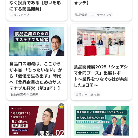
なく投資である【想いを形
ォッチ】
にする商品開発】
スキルアップ
製品情報・マーケティング
食品ロス削減は、ここから
食品開発展2025「シェアシ
が本番 ――「もったいない」か
マ合同ブース」出展レポー
ら「価値を生み出す」時代
ト〜業界をつなぐ6社が共創
へ【食品企業のためのサス
した3日間〜
テナブル経営（第33回）】
食品産業の今と未来
セミナー・展示会