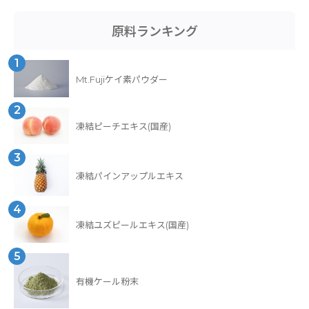
原料ランキング
1
Mt.Fujiケイ素パウダー
2
凍結ピーチエキス(国産)
3
凍結パインアップルエキス
4
凍結ユズピールエキス(国産)
5
有機ケール粉末