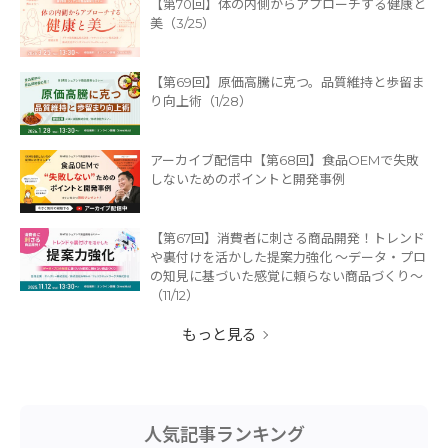
【第70回】体の内側からアプローチする健康と
美（3/25）
【第69回】原価高騰に克つ。品質維持と歩留ま
り向上術（1/28）
アーカイブ配信中【第68回】食品OEMで失敗
しないためのポイントと開発事例
【第67回】消費者に刺さる商品開発！トレンド
や裏付けを活かした提案力強化 ～データ・プロ
の知見に基づいた感覚に頼らない商品づくり～
（11/12）
もっと見る
人気記事ランキング