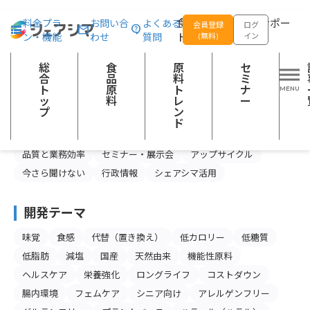
総合トップ
記事一覧
食品の企画開発をサポー
料金プラ
お問い合
よくある
会員登録
ログ
ン・機能
わせ
質問
トする
(無料)
イン
記事一覧
総
食
原
セ
合
品
料
ミ
ト
原
ト
ナ
カテゴリー
ッ
料
レ
ー
プ
ン
食品産業の今と未来
スキルアップ
ド
製品情報・マーケティング
注目の食品原料
品質と業務効率
セミナー・展示会
アップサイクル
今さら聞けない
行政情報
シェアシマ活用
開発テーマ
味覚
食感
代替（置き換え）
低カロリー
低糖質
低脂肪
減塩
国産
天然由来
機能性原料
ヘルスケア
栄養強化
ロングライフ
コストダウン
腸内環境
フェムケア
シニア向け
アレルゲンフリー