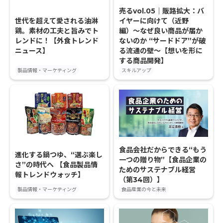
売るvol.05｜販路拡大：バ
世代を超えて愛される油淋
イヤーに向けて（近野
鶏。素材の工夫と旨みでト
編）〜なぜ良い商品が届か
レンドに！【外食トレンド
ないのか “サードドア”が破
ニュース】
る流通の壁〜【想いを形に
する商品開発】
製品情報・マーケティング
スキルアップ
食品会社だからできる“もう
進化する鍋つゆ、“選ぶ楽し
一つの贈り物”【食品企業の
さ”の時代へ 【食品製品情
ためのサステナブル経営
報トレンドウォッチ】
（第34回）】
製品情報・マーケティング
食品産業の今と未来