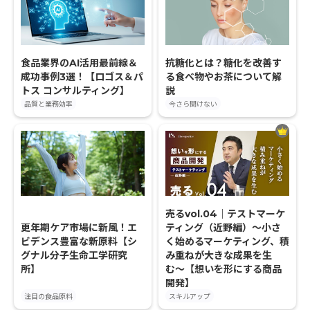
食品業界のAI活用最前線＆
抗糖化とは？糖化を改善す
成功事例3選！【ロゴス＆パ
る食べ物やお茶について解
トス コンサルティング】
説
品質と業務効率
今さら聞けない
売るvol.04｜テストマーケ
更年期ケア市場に新風！エ
ティング（近野編）〜小さ
ビデンス豊富な新原料【シ
く始めるマーケティング、積
グナル分子生命工学研究
み重ねが大きな成果を生
所】
む〜【想いを形にする商品
開発】
注目の食品原料
スキルアップ