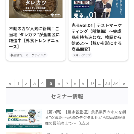
売るvol.01｜テストマーケ
不動のカツ人気に新風！ご
ティング（稲葉編）〜完成
当地“タレカツ”が全国区に
品を持ち込むな、検証から
躍進中【外食トレンドニュ
始めよ〜【想いを形にする
ース】
商品開発】
製品情報・マーケティング
スキルアップ
«
1
2
3
4
5
6
7
8
9
10
...
33
34
»
セミナー情報
【第71回】【農水省登壇】食品業界の未来を創
るDX戦略 〜現場のデジタル化から製品情報管
理の最前線まで〜（6/25）